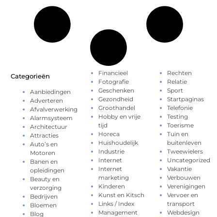
Financieel
Rechten
Categorieën
Fotografie
Relatie
Geschenken
Sport
Aanbiedingen
Gezondheid
Startpaginas
Adverteren
Groothandel
Telefonie
Afvalverwerking
Hobby en vrije
Testing
Alarmsysteem
tijd
Toerisme
Architectuur
Horeca
Tuin en
Attracties
Huishoudelijk
buitenleven
Auto’s en
Industrie
Tweewielers
Motoren
Internet
Uncategorized
Banen en
Internet
Vakantie
opleidingen
marketing
Verbouwen
Beauty en
Kinderen
Verenigingen
verzorging
Kunst en Kitsch
Vervoer en
Bedrijven
Links / Index
transport
Bloemen
Management
Webdesign
Blog