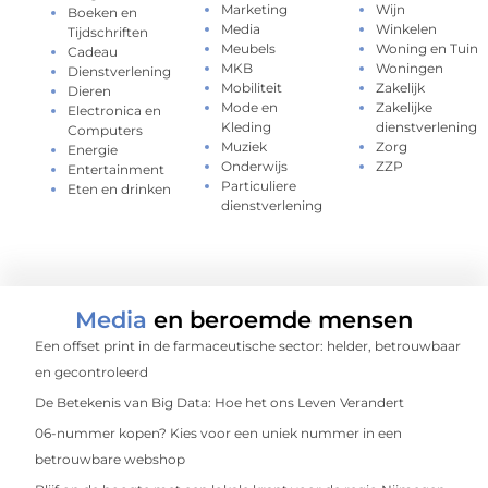
Marketing
Wijn
Boeken en
Media
Winkelen
Tijdschriften
Meubels
Woning en Tuin
Cadeau
MKB
Woningen
Dienstverlening
Mobiliteit
Zakelijk
Dieren
Mode en
Zakelijke
Electronica en
Kleding
dienstverlening
Computers
Muziek
Zorg
Energie
Onderwijs
ZZP
Entertainment
Particuliere
Eten en drinken
dienstverlening
Media
en beroemde mensen
Een offset print in de farmaceutische sector: helder, betrouwbaar
en gecontroleerd
De Betekenis van Big Data: Hoe het ons Leven Verandert
06-nummer kopen? Kies voor een uniek nummer in een
betrouwbare webshop