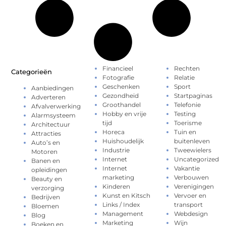
Financieel
Rechten
Categorieën
Fotografie
Relatie
Geschenken
Sport
Aanbiedingen
Gezondheid
Startpaginas
Adverteren
Groothandel
Telefonie
Afvalverwerking
Hobby en vrije
Testing
Alarmsysteem
tijd
Toerisme
Architectuur
Horeca
Tuin en
Attracties
Huishoudelijk
buitenleven
Auto’s en
Industrie
Tweewielers
Motoren
Internet
Uncategorized
Banen en
Internet
Vakantie
opleidingen
marketing
Verbouwen
Beauty en
Kinderen
Verenigingen
verzorging
Kunst en Kitsch
Vervoer en
Bedrijven
Links / Index
transport
Bloemen
Management
Webdesign
Blog
Marketing
Wijn
Boeken en