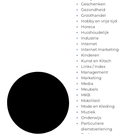
Geschenken
Gezondheid
Groothandel
Hobby en vrije tijd
Horeca
Huishoudelijk
Industrie
Internet
Internet marketing
Kinderen
Kunst en Kitsch
Links / Index
Management
Marketing
Media
Meubels
MKB
Mobiliteit
Mode en Kleding
Muziek
Onderwijs
Particuliere
dienstverlening