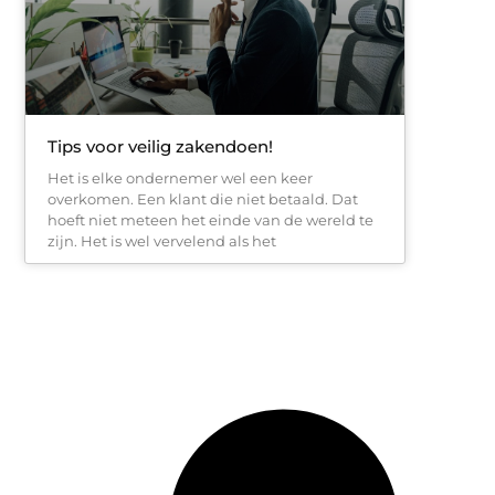
Tips voor veilig zakendoen!
Het is elke ondernemer wel een keer
overkomen. Een klant die niet betaald. Dat
hoeft niet meteen het einde van de wereld te
zijn. Het is wel vervelend als het