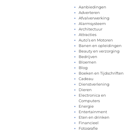
Aanbiedingen
Adverteren
Afvalverwerking
Alarmsysteem
Architectuur
Attracties
Auto’s en Motoren
Banen en opleidingen
Beauty en verzorging
Bedrijven
Bloemen
Blog
Boeken en Tijdschriften
Cadeau
Dienstverlening
Dieren
Electronica en
Computers
Energie
Entertainment
Eten en drinken
Financieel
Fotografie