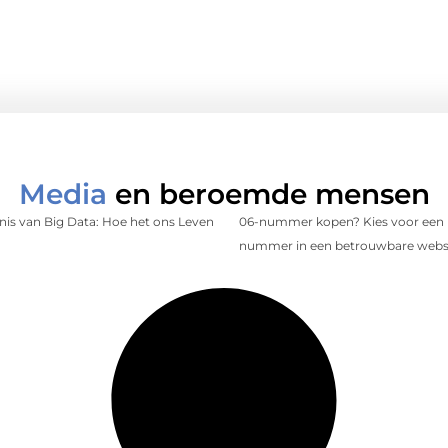
Media
en beroemde mensen
is van Big Data: Hoe het ons Leven
06-nummer kopen? Kies voor een 
nummer in een betrouwbare web