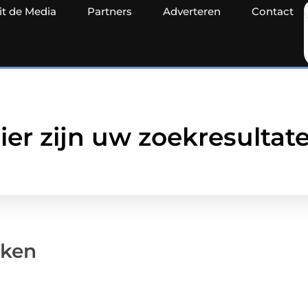
it de Media
Partners
Adverteren
Contact
ier zijn uw zoekresultat
cken