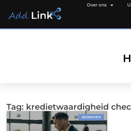
Over ons
U
H
Tag: kredietwaardigheid che
BEDRIJVEN