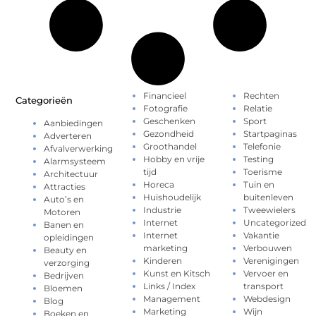
Financieel
Rechten
Categorieën
Fotografie
Relatie
Geschenken
Sport
Aanbiedingen
Gezondheid
Startpaginas
Adverteren
Groothandel
Telefonie
Afvalverwerking
Hobby en vrije
Testing
Alarmsysteem
tijd
Toerisme
Architectuur
Horeca
Tuin en
Attracties
Huishoudelijk
buitenleven
Auto’s en
Industrie
Tweewielers
Motoren
Internet
Uncategorized
Banen en
Internet
Vakantie
opleidingen
marketing
Verbouwen
Beauty en
Kinderen
Verenigingen
verzorging
Kunst en Kitsch
Vervoer en
Bedrijven
Links / Index
transport
Bloemen
Management
Webdesign
Blog
Marketing
Wijn
Boeken en