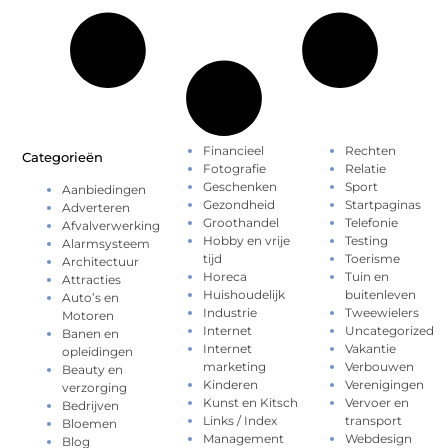
Financieel
Rechten
Categorieën
Fotografie
Relatie
Geschenken
Sport
Aanbiedingen
Gezondheid
Startpaginas
Adverteren
Groothandel
Telefonie
Afvalverwerking
Hobby en vrije
Testing
Alarmsysteem
tijd
Toerisme
Architectuur
Horeca
Tuin en
Attracties
Huishoudelijk
buitenleven
Auto’s en
Industrie
Tweewielers
Motoren
Internet
Uncategorized
Banen en
Internet
Vakantie
opleidingen
marketing
Verbouwen
Beauty en
Kinderen
Verenigingen
verzorging
Kunst en Kitsch
Vervoer en
Bedrijven
Links / Index
transport
Bloemen
Management
Webdesign
Blog