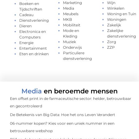
Marketing
Wijn
Boeken en
Media
Winkelen
Tijdschriften
Meubels
Woning en Tuin
Cadeau
MKB
Woningen
Dienstverlening
Mobiliteit
Zakelijk
Dieren
Mode en
Zakelijke
Electronica en
Kleding
dienstverlening
Computers
Muziek
Zorg
Energie
Onderwijs
ZZP
Entertainment
Particuliere
Eten en drinken
dienstverlening
Media
en beroemde mensen
Een offset print in de farmaceutische sector: helder, betrouwbaar
en gecontroleerd
De Betekenis van Big Data: Hoe het ons Leven Verandert
06-nummer kopen? Kies voor een uniek nummer in een
betrouwbare webshop