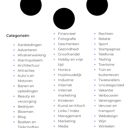
Financieel
Rechten
Categorieën
Fotografie
Relatie
Geschenken
Sport
Aanbiedingen
Gezondheid
Startpaginas
Adverteren
Groothandel
Telefonie
Afvalverwerking
Hobby en vrije
Testing
Alarmsysteem
tijd
Toerisme
Architectuur
Horeca
Tuin en
Attracties
Huishoudelijk
buitenleven
Auto’s en
Industrie
Tweewielers
Motoren
Internet
Uncategorized
Banen en
Internet
Vakantie
opleidingen
marketing
Verbouwen
Beauty en
Kinderen
Verenigingen
verzorging
Kunst en Kitsch
Vervoer en
Bedrijven
Links / Index
transport
Bloemen
Management
Webdesign
Blog
Marketing
Wijn
Boeken en
Media
Winkelen
Tijdschriften