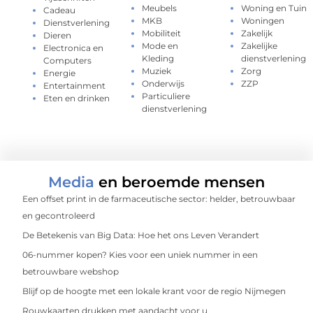
Meubels
Woning en Tuin
Cadeau
MKB
Woningen
Dienstverlening
Mobiliteit
Zakelijk
Dieren
Mode en
Zakelijke
Electronica en
Kleding
dienstverlening
Computers
Muziek
Zorg
Energie
Onderwijs
ZZP
Entertainment
Particuliere
Eten en drinken
dienstverlening
Media
en beroemde mensen
Een offset print in de farmaceutische sector: helder, betrouwbaar
en gecontroleerd
De Betekenis van Big Data: Hoe het ons Leven Verandert
06-nummer kopen? Kies voor een uniek nummer in een
betrouwbare webshop
Blijf op de hoogte met een lokale krant voor de regio Nijmegen
Rouwkaarten drukken met aandacht voor u