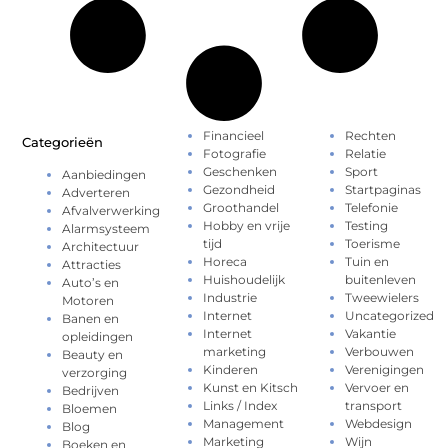
Financieel
Rechten
Categorieën
Fotografie
Relatie
Geschenken
Sport
Aanbiedingen
Gezondheid
Startpaginas
Adverteren
Groothandel
Telefonie
Afvalverwerking
Hobby en vrije
Testing
Alarmsysteem
tijd
Toerisme
Architectuur
Horeca
Tuin en
Attracties
Huishoudelijk
buitenleven
Auto’s en
Industrie
Tweewielers
Motoren
Internet
Uncategorized
Banen en
Internet
Vakantie
opleidingen
marketing
Verbouwen
Beauty en
Kinderen
Verenigingen
verzorging
Kunst en Kitsch
Vervoer en
Bedrijven
Links / Index
transport
Bloemen
Management
Webdesign
Blog
Marketing
Wijn
Boeken en