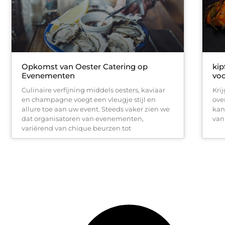
Opkomst van Oester Catering op
kip
Evenementen
vo
Culinaire verfijning middels oesters, kaviaar
Kri
en champagne voegt een vleugje stijl en
over
allure toe aan uw event. Steeds vaker zien we
kan
dat organisatoren van evenementen,
van
variërend van chique beurzen tot