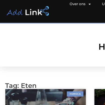
Over ons
U
H
Tag: Eten
HORECA