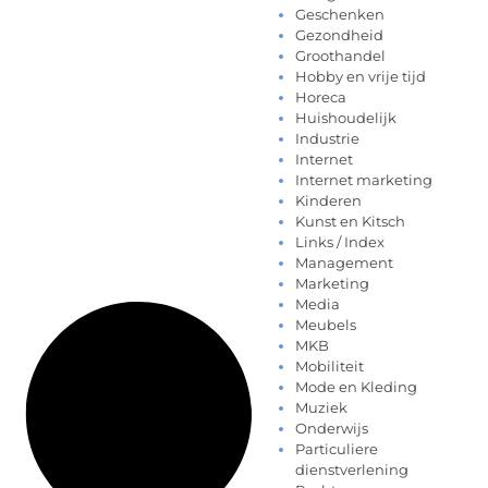
Geschenken
Gezondheid
Groothandel
Hobby en vrije tijd
Horeca
Huishoudelijk
Industrie
Internet
Internet marketing
Kinderen
Kunst en Kitsch
Links / Index
Management
Marketing
Media
Meubels
MKB
Mobiliteit
Mode en Kleding
Muziek
Onderwijs
Particuliere
dienstverlening