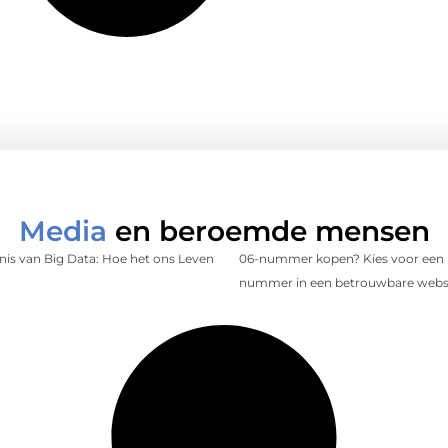
Media
en beroemde mensen
is van Big Data: Hoe het ons Leven
06-nummer kopen? Kies voor een 
nummer in een betrouwbare web