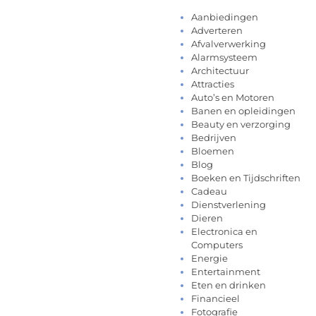
Aanbiedingen
Adverteren
Afvalverwerking
Alarmsysteem
Architectuur
Attracties
Auto’s en Motoren
Banen en opleidingen
Beauty en verzorging
Bedrijven
Bloemen
Blog
Boeken en Tijdschriften
Cadeau
Dienstverlening
Dieren
Electronica en
Computers
Energie
Entertainment
Eten en drinken
Financieel
Fotografie