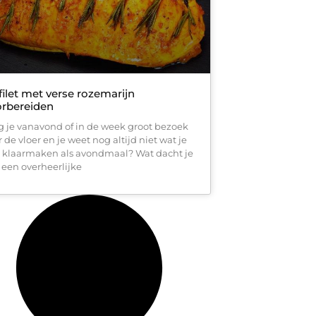
filet met verse rozemarijn
orbereiden
jg je vanavond of in de week groot bezoek
 de vloer en je weet nog altijd niet wat je
 klaarmaken als avondmaal? Wat dacht je
 een overheerlijke