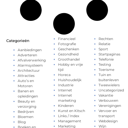
Financieel
Rechten
Categorieën
Fotografie
Relatie
Geschenken
Sport
Aanbiedingen
Gezondheid
Startpaginas
Adverteren
Groothandel
Telefonie
Afvalverwerking
Hobby en vrije
Testing
Alarmsysteem
tijd
Toerisme
Architectuur
Horeca
Tuin en
Attracties
Huishoudelijk
buitenleven
Auto’s en
Industrie
Tweewielers
Motoren
Internet
Uncategorized
Banen en
Internet
Vakantie
opleidingen
marketing
Verbouwen
Beauty en
Kinderen
Verenigingen
verzorging
Kunst en Kitsch
Vervoer en
Bedrijven
Links / Index
transport
Bloemen
Management
Webdesign
Blog
Marketing
Wijn
Boeken en