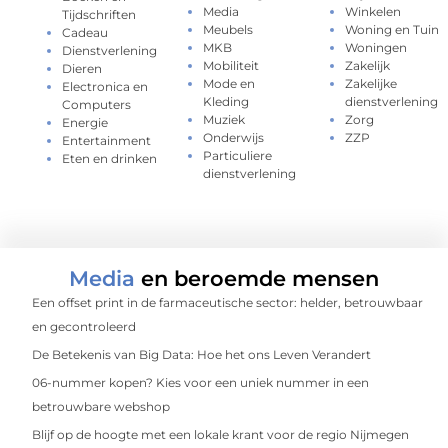
Media
Winkelen
Tijdschriften
Meubels
Woning en Tuin
Cadeau
MKB
Woningen
Dienstverlening
Mobiliteit
Zakelijk
Dieren
Mode en
Zakelijke
Electronica en
Kleding
dienstverlening
Computers
Muziek
Zorg
Energie
Onderwijs
ZZP
Entertainment
Particuliere
Eten en drinken
dienstverlening
Media
en beroemde mensen
Een offset print in de farmaceutische sector: helder, betrouwbaar
en gecontroleerd
De Betekenis van Big Data: Hoe het ons Leven Verandert
06-nummer kopen? Kies voor een uniek nummer in een
betrouwbare webshop
Blijf op de hoogte met een lokale krant voor de regio Nijmegen