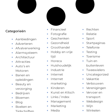
Financieel
Rechten
Categorieën
Fotografie
Relatie
Geschenken
Sport
Aanbiedingen
Gezondheid
Startpaginas
Adverteren
Groothandel
Telefonie
Afvalverwerking
Hobby en vrije
Testing
Alarmsysteem
tijd
Toerisme
Architectuur
Horeca
Tuin en
Attracties
Huishoudelijk
buitenleven
Auto’s en
Industrie
Tweewielers
Motoren
Internet
Uncategorized
Banen en
Internet
Vakantie
opleidingen
marketing
Verbouwen
Beauty en
Kinderen
Verenigingen
verzorging
Kunst en Kitsch
Vervoer en
Bedrijven
Links / Index
transport
Bloemen
Management
Webdesign
Blog
Marketing
Wijn
Boeken en
Media
Winkelen
Tijdschriften