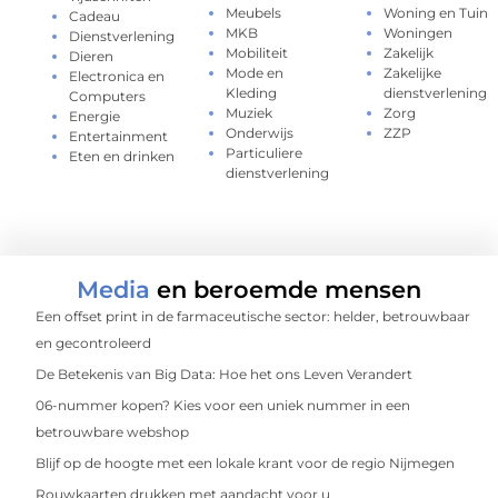
Meubels
Woning en Tuin
Cadeau
MKB
Woningen
Dienstverlening
Mobiliteit
Zakelijk
Dieren
Mode en
Zakelijke
Electronica en
Kleding
dienstverlening
Computers
Muziek
Zorg
Energie
Onderwijs
ZZP
Entertainment
Particuliere
Eten en drinken
dienstverlening
Media
en beroemde mensen
Een offset print in de farmaceutische sector: helder, betrouwbaar
en gecontroleerd
De Betekenis van Big Data: Hoe het ons Leven Verandert
06-nummer kopen? Kies voor een uniek nummer in een
betrouwbare webshop
Blijf op de hoogte met een lokale krant voor de regio Nijmegen
Rouwkaarten drukken met aandacht voor u