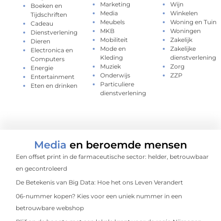
Marketing
Wijn
Boeken en
Media
Winkelen
Tijdschriften
Meubels
Woning en Tuin
Cadeau
MKB
Woningen
Dienstverlening
Mobiliteit
Zakelijk
Dieren
Mode en
Zakelijke
Electronica en
Kleding
dienstverlening
Computers
Muziek
Zorg
Energie
Onderwijs
ZZP
Entertainment
Particuliere
Eten en drinken
dienstverlening
Media
en beroemde mensen
Een offset print in de farmaceutische sector: helder, betrouwbaar
en gecontroleerd
De Betekenis van Big Data: Hoe het ons Leven Verandert
06-nummer kopen? Kies voor een uniek nummer in een
betrouwbare webshop