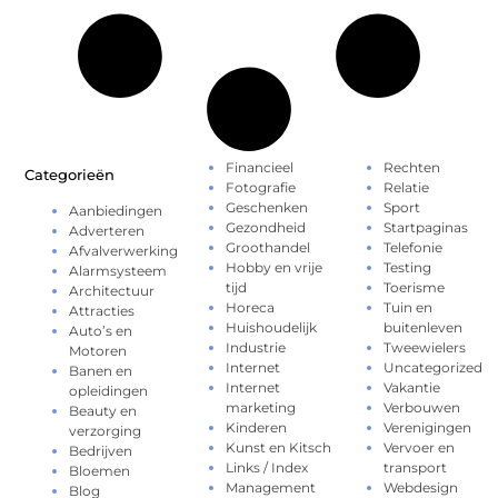
Financieel
Rechten
Categorieën
Fotografie
Relatie
Geschenken
Sport
Aanbiedingen
Gezondheid
Startpaginas
Adverteren
Groothandel
Telefonie
Afvalverwerking
Hobby en vrije
Testing
Alarmsysteem
tijd
Toerisme
Architectuur
Horeca
Tuin en
Attracties
Huishoudelijk
buitenleven
Auto’s en
Industrie
Tweewielers
Motoren
Internet
Uncategorized
Banen en
Internet
Vakantie
opleidingen
marketing
Verbouwen
Beauty en
Kinderen
Verenigingen
verzorging
Kunst en Kitsch
Vervoer en
Bedrijven
Links / Index
transport
Bloemen
Management
Webdesign
Blog