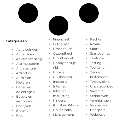
Financieel
Rechten
Categorieën
Fotografie
Relatie
Geschenken
Sport
Aanbiedingen
Gezondheid
Startpaginas
Adverteren
Groothandel
Telefonie
Afvalverwerking
Hobby en vrije
Testing
Alarmsysteem
tijd
Toerisme
Architectuur
Horeca
Tuin en
Attracties
Huishoudelijk
buitenleven
Auto’s en
Industrie
Tweewielers
Motoren
Internet
Uncategorized
Banen en
Internet
Vakantie
opleidingen
marketing
Verbouwen
Beauty en
Kinderen
Verenigingen
verzorging
Kunst en Kitsch
Vervoer en
Bedrijven
Links / Index
transport
Bloemen
Management
Webdesign
Blog