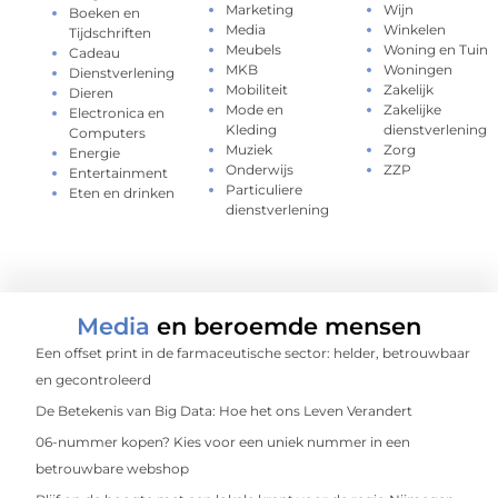
Marketing
Wijn
Boeken en
Media
Winkelen
Tijdschriften
Meubels
Woning en Tuin
Cadeau
MKB
Woningen
Dienstverlening
Mobiliteit
Zakelijk
Dieren
Mode en
Zakelijke
Electronica en
Kleding
dienstverlening
Computers
Muziek
Zorg
Energie
Onderwijs
ZZP
Entertainment
Particuliere
Eten en drinken
dienstverlening
Media
en beroemde mensen
Een offset print in de farmaceutische sector: helder, betrouwbaar
en gecontroleerd
De Betekenis van Big Data: Hoe het ons Leven Verandert
06-nummer kopen? Kies voor een uniek nummer in een
betrouwbare webshop