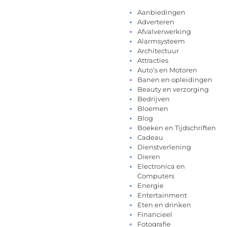
Aanbiedingen
Adverteren
Afvalverwerking
Alarmsysteem
Architectuur
Attracties
Auto’s en Motoren
Banen en opleidingen
Beauty en verzorging
Bedrijven
Bloemen
Blog
Boeken en Tijdschriften
Cadeau
Dienstverlening
Dieren
Electronica en
Computers
Energie
Entertainment
Eten en drinken
Financieel
Fotografie