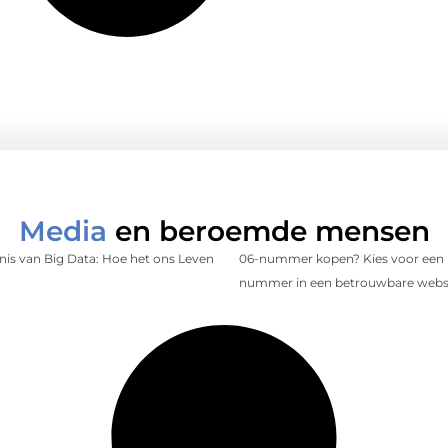
Media
en beroemde mensen
is van Big Data: Hoe het ons Leven
06-nummer kopen? Kies voor een 
nummer in een betrouwbare web