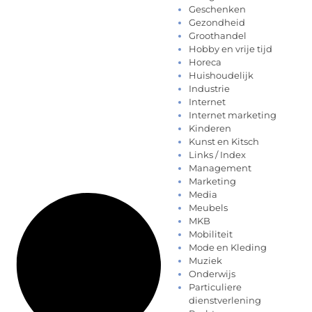
Geschenken
Gezondheid
Groothandel
Hobby en vrije tijd
Horeca
Huishoudelijk
Industrie
Internet
Internet marketing
Kinderen
Kunst en Kitsch
Links / Index
Management
Marketing
Media
Meubels
MKB
Mobiliteit
Mode en Kleding
Muziek
Onderwijs
Particuliere
dienstverlening