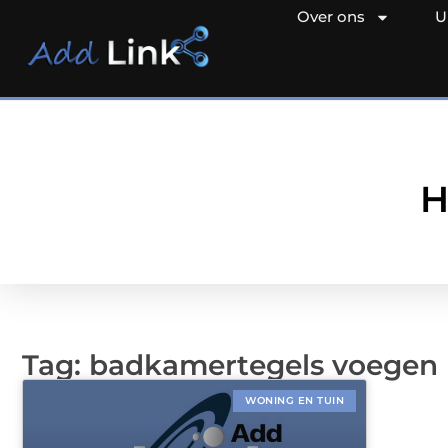
Over ons
U
H
Tag: badkamertegels voegen
WONING EN TUIN