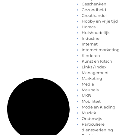
Geschenken
Gezondheid
Groothandel
Hobby en vrije tijd
Horeca
Huishoudelijk
Industrie
Internet
Internet marketing
Kinderen
Kunst en Kitsch
Links / Index
Management
Marketing
Media
Meubels
MKB
Mobiliteit
Mode en Kleding
Muziek
Onderwijs
Particuliere
dienstverlening