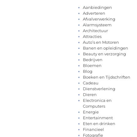
Aanbiedingen
Adverteren
Afvalverwerking
Alarmsysteem
Architectuur
Attracties
Auto’s en Motoren
Banen en opleidingen
Beauty en verzorging
Bedrijven
Bloemen
Blog
Boeken en Tijdschriften
Cadeau
Dienstverlening
Dieren
Electronica en
Computers
Energie
Entertainment
Eten en drinken
Financieel
Fotografie