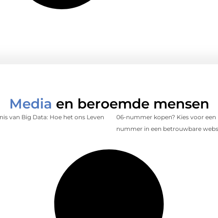
Media
en beroemde mensen
is van Big Data: Hoe het ons Leven
06-nummer kopen? Kies voor een 
nummer in een betrouwbare web