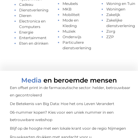
Meubels
Woning en Tuin
Cadeau
MKB
Woningen
Dienstverlening
Mobiliteit
Zakelijk
Dieren
Mode en
Zakelijke
Electronica en
Kleding
dienstverlening
Computers
Muziek
Zorg
Energie
Onderwijs
ZZP
Entertainment
Particuliere
Eten en drinken
dienstverlening
Media
en beroemde mensen
Een offset print in de farmaceutische sector: helder, betrouwbaar
en gecontroleerd
De Betekenis van Big Data: Hoe het ons Leven Verandert
06-nummer kopen? Kies voor een uniek nummer in een
betrouwbare webshop
Blijf op de hoogte met een lokale krant voor de regio Nijmegen
Rouwkaarten drukken met aandacht voor u