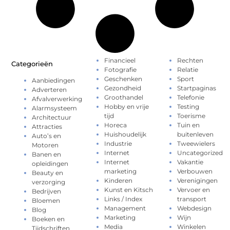
Financieel
Rechten
Categorieën
Fotografie
Relatie
Geschenken
Sport
Aanbiedingen
Gezondheid
Startpaginas
Adverteren
Groothandel
Telefonie
Afvalverwerking
Hobby en vrije
Testing
Alarmsysteem
tijd
Toerisme
Architectuur
Horeca
Tuin en
Attracties
Huishoudelijk
buitenleven
Auto’s en
Industrie
Tweewielers
Motoren
Internet
Uncategorized
Banen en
Internet
Vakantie
opleidingen
marketing
Verbouwen
Beauty en
Kinderen
Verenigingen
verzorging
Kunst en Kitsch
Vervoer en
Bedrijven
Links / Index
transport
Bloemen
Management
Webdesign
Blog
Marketing
Wijn
Boeken en
Media
Winkelen
Tijdschriften