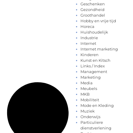
Geschenken
Gezondheid
Groothandel
Hobby en vrije tijd
Horeca
Huishoudelijk
Industrie
Internet
Internet marketing
Kinderen
Kunst en Kitsch
Links / Index
Management
Marketing
Media
Meubels
MKB
Mobiliteit
Mode en Kleding
Muziek
Onderwijs
Particuliere
dienstverlening