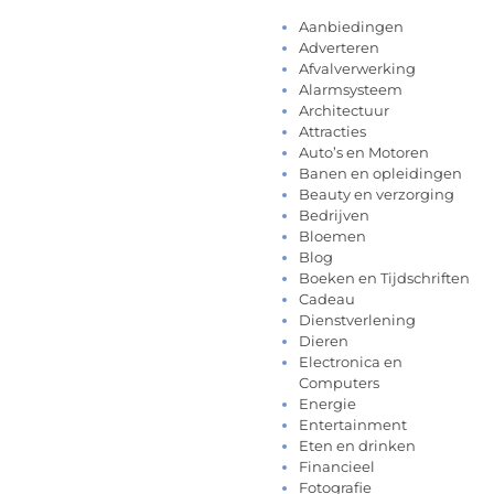
Aanbiedingen
Adverteren
Afvalverwerking
Alarmsysteem
Architectuur
Attracties
Auto’s en Motoren
Banen en opleidingen
Beauty en verzorging
Bedrijven
Bloemen
Blog
Boeken en Tijdschriften
Cadeau
Dienstverlening
Dieren
Electronica en
Computers
Energie
Entertainment
Eten en drinken
Financieel
Fotografie