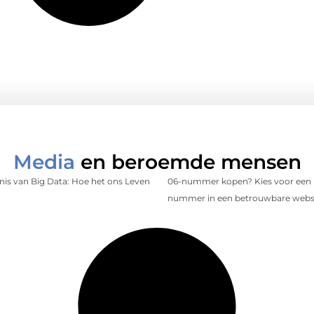
Media
en beroemde mensen
is van Big Data: Hoe het ons Leven
06-nummer kopen? Kies voor een 
nummer in een betrouwbare web