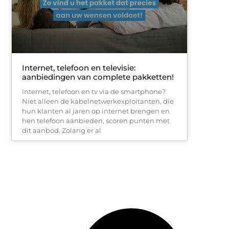
Internet, telefoon en televisie:
aanbiedingen van complete pakketten!
Internet, telefoon en tv via de smartphone?
Niet alleen de kabelnetwerkexploitanten, die
hun klanten al jaren op internet brengen en
hen telefoon aanbieden, scoren punten met
dit aanbod. Zolang er al