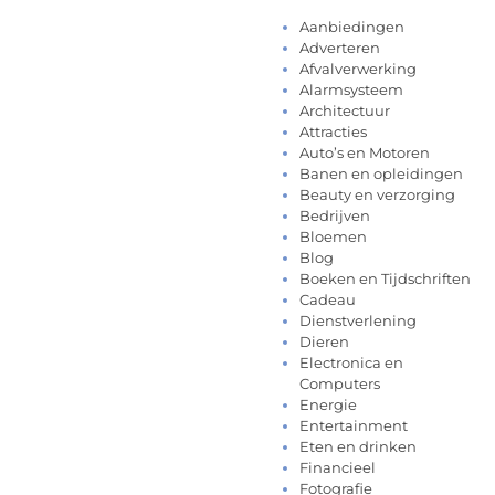
Aanbiedingen
Adverteren
Afvalverwerking
Alarmsysteem
Architectuur
Attracties
Auto’s en Motoren
Banen en opleidingen
Beauty en verzorging
Bedrijven
Bloemen
Blog
Boeken en Tijdschriften
Cadeau
Dienstverlening
Dieren
Electronica en
Computers
Energie
Entertainment
Eten en drinken
Financieel
Fotografie