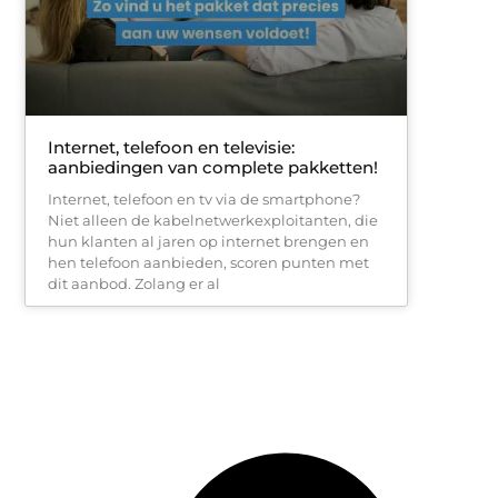
Internet, telefoon en televisie:
aanbiedingen van complete pakketten!
Internet, telefoon en tv via de smartphone?
Niet alleen de kabelnetwerkexploitanten, die
hun klanten al jaren op internet brengen en
hen telefoon aanbieden, scoren punten met
dit aanbod. Zolang er al