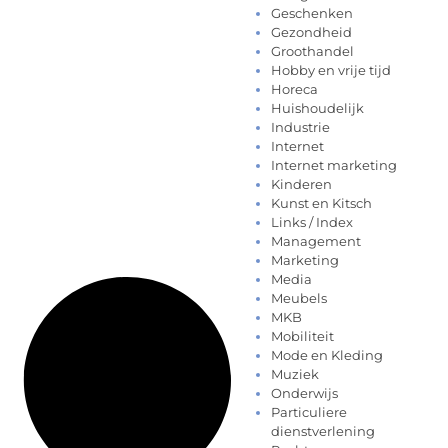
Geschenken
Gezondheid
Groothandel
Hobby en vrije tijd
Horeca
Huishoudelijk
Industrie
Internet
Internet marketing
Kinderen
Kunst en Kitsch
Links / Index
Management
Marketing
Media
Meubels
MKB
Mobiliteit
Mode en Kleding
Muziek
Onderwijs
Particuliere
dienstverlening