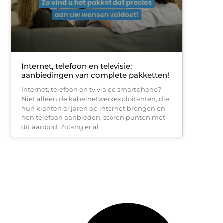
Internet, telefoon en televisie:
aanbiedingen van complete pakketten!
Internet, telefoon en tv via de smartphone?
Niet alleen de kabelnetwerkexploitanten, die
hun klanten al jaren op internet brengen en
hen telefoon aanbieden, scoren punten met
dit aanbod. Zolang er al