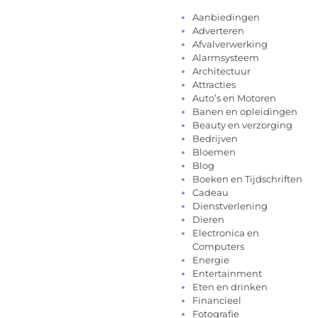
Aanbiedingen
Adverteren
Afvalverwerking
Alarmsysteem
Architectuur
Attracties
Auto’s en Motoren
Banen en opleidingen
Beauty en verzorging
Bedrijven
Bloemen
Blog
Boeken en Tijdschriften
Cadeau
Dienstverlening
Dieren
Electronica en
Computers
Energie
Entertainment
Eten en drinken
Financieel
Fotografie