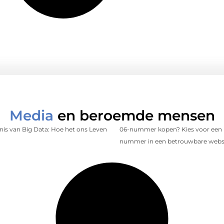
Media
en beroemde mensen
is van Big Data: Hoe het ons Leven
06-nummer kopen? Kies voor een 
nummer in een betrouwbare web