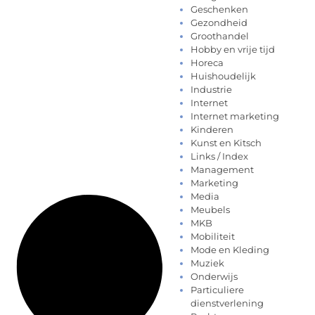
Geschenken
Gezondheid
Groothandel
Hobby en vrije tijd
Horeca
Huishoudelijk
Industrie
Internet
Internet marketing
Kinderen
Kunst en Kitsch
Links / Index
Management
Marketing
Media
Meubels
MKB
Mobiliteit
Mode en Kleding
Muziek
Onderwijs
Particuliere
dienstverlening