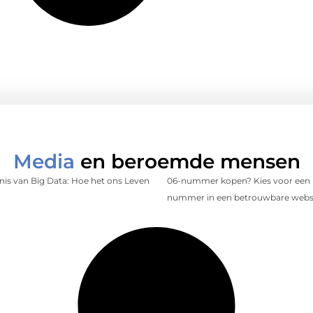
Media
en beroemde mensen
is van Big Data: Hoe het ons Leven
06-nummer kopen? Kies voor een 
nummer in een betrouwbare web