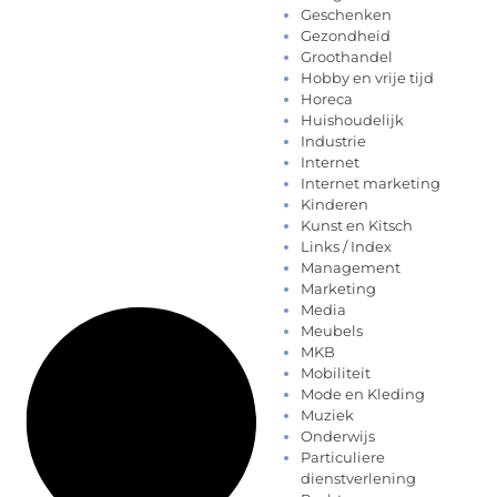
Geschenken
Gezondheid
Groothandel
Hobby en vrije tijd
Horeca
Huishoudelijk
Industrie
Internet
Internet marketing
Kinderen
Kunst en Kitsch
Links / Index
Management
Marketing
Media
Meubels
MKB
Mobiliteit
Mode en Kleding
Muziek
Onderwijs
Particuliere
dienstverlening