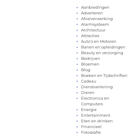
Aanbiedingen
Adverteren
Afvalverwerking
Alarmsysteem
Architectuur
Attracties
Auto’s en Motoren
Banen en opleidingen
Beauty en verzorging
Bedrijven
Bloemen
Blog
Boeken en Tijdschriften
Cadeau
Dienstverlening
Dieren
Electronica en
Computers
Energie
Entertainment
Eten en drinken
Financieel
Fotografie