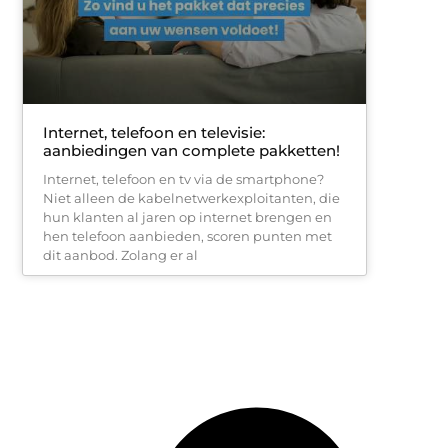
Internet, telefoon en televisie:
aanbiedingen van complete pakketten!
Internet, telefoon en tv via de smartphone?
Niet alleen de kabelnetwerkexploitanten, die
hun klanten al jaren op internet brengen en
hen telefoon aanbieden, scoren punten met
dit aanbod. Zolang er al