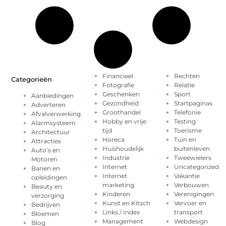
Financieel
Rechten
Categorieën
Fotografie
Relatie
Geschenken
Sport
Aanbiedingen
Gezondheid
Startpaginas
Adverteren
Groothandel
Telefonie
Afvalverwerking
Hobby en vrije
Testing
Alarmsysteem
tijd
Toerisme
Architectuur
Horeca
Tuin en
Attracties
Huishoudelijk
buitenleven
Auto’s en
Industrie
Tweewielers
Motoren
Internet
Uncategorized
Banen en
Internet
Vakantie
opleidingen
marketing
Verbouwen
Beauty en
Kinderen
Verenigingen
verzorging
Kunst en Kitsch
Vervoer en
Bedrijven
Links / Index
transport
Bloemen
Management
Webdesign
Blog