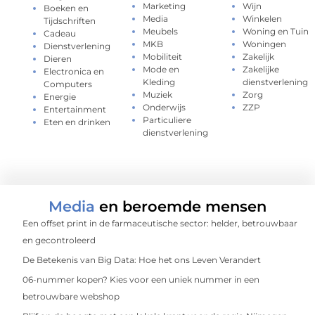
Marketing
Wijn
Boeken en
Media
Winkelen
Tijdschriften
Meubels
Woning en Tuin
Cadeau
MKB
Woningen
Dienstverlening
Mobiliteit
Zakelijk
Dieren
Mode en
Zakelijke
Electronica en
Kleding
dienstverlening
Computers
Muziek
Zorg
Energie
Onderwijs
ZZP
Entertainment
Particuliere
Eten en drinken
dienstverlening
Media
en beroemde mensen
Een offset print in de farmaceutische sector: helder, betrouwbaar
en gecontroleerd
De Betekenis van Big Data: Hoe het ons Leven Verandert
06-nummer kopen? Kies voor een uniek nummer in een
betrouwbare webshop