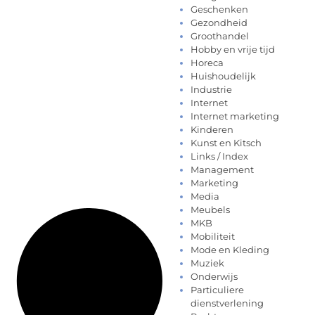
Geschenken
Gezondheid
Groothandel
Hobby en vrije tijd
Horeca
Huishoudelijk
Industrie
Internet
Internet marketing
Kinderen
Kunst en Kitsch
Links / Index
Management
Marketing
Media
Meubels
MKB
Mobiliteit
Mode en Kleding
Muziek
Onderwijs
Particuliere
dienstverlening