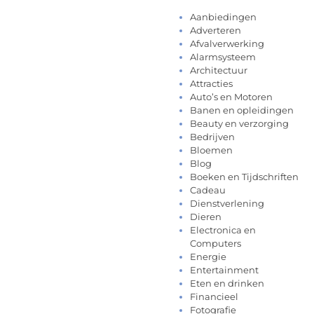
Aanbiedingen
Adverteren
Afvalverwerking
Alarmsysteem
Architectuur
Attracties
Auto’s en Motoren
Banen en opleidingen
Beauty en verzorging
Bedrijven
Bloemen
Blog
Boeken en Tijdschriften
Cadeau
Dienstverlening
Dieren
Electronica en
Computers
Energie
Entertainment
Eten en drinken
Financieel
Fotografie