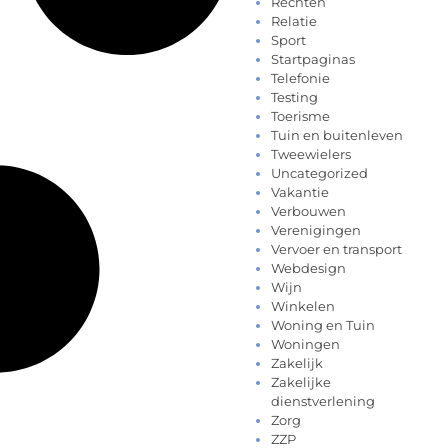
Rechten
Relatie
Sport
Startpaginas
Telefonie
Testing
Toerisme
Tuin en buitenleven
Tweewielers
Uncategorized
Vakantie
Verbouwen
Verenigingen
Vervoer en transport
Webdesign
Wijn
Winkelen
Woning en Tuin
Woningen
Zakelijk
Zakelijke
dienstverlening
Zorg
ZZP