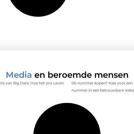
Media
en beroemde mensen
is van Big Data: Hoe het ons Leven
06-nummer kopen? Kies voor een 
nummer in een betrouwbare web