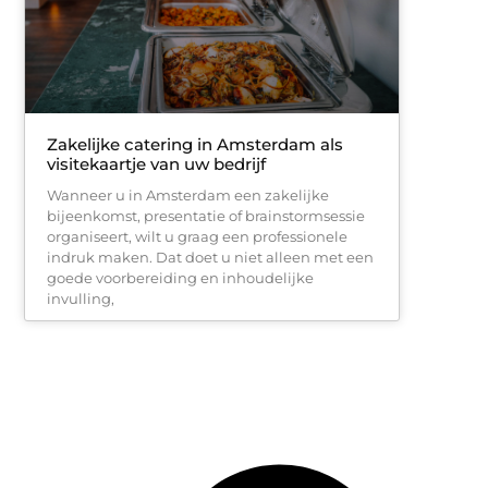
Zakelijke catering in Amsterdam als
visitekaartje van uw bedrijf
Wanneer u in Amsterdam een zakelijke
bijeenkomst, presentatie of brainstormsessie
organiseert, wilt u graag een professionele
indruk maken. Dat doet u niet alleen met een
goede voorbereiding en inhoudelijke
invulling,