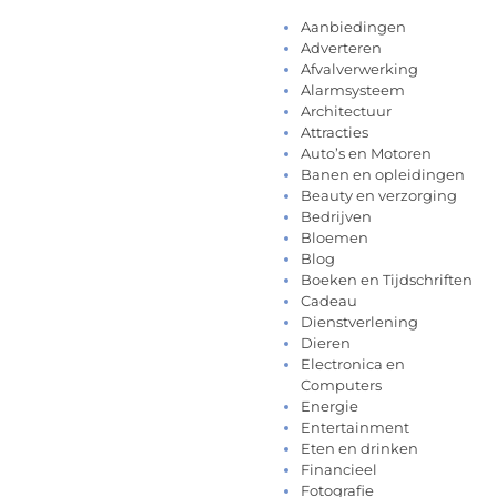
Aanbiedingen
Adverteren
Afvalverwerking
Alarmsysteem
Architectuur
Attracties
Auto’s en Motoren
Banen en opleidingen
Beauty en verzorging
Bedrijven
Bloemen
Blog
Boeken en Tijdschriften
Cadeau
Dienstverlening
Dieren
Electronica en
Computers
Energie
Entertainment
Eten en drinken
Financieel
Fotografie