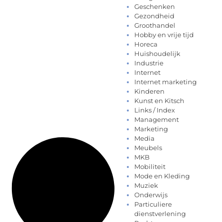
Geschenken
Gezondheid
Groothandel
Hobby en vrije tijd
Horeca
Huishoudelijk
Industrie
Internet
Internet marketing
Kinderen
Kunst en Kitsch
Links / Index
Management
Marketing
Media
Meubels
MKB
Mobiliteit
Mode en Kleding
Muziek
Onderwijs
Particuliere
dienstverlening