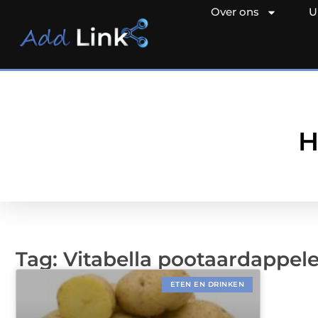
Over ons
U
H
Tag: Vitabella pootaardappel
ETEN EN DRINKEN