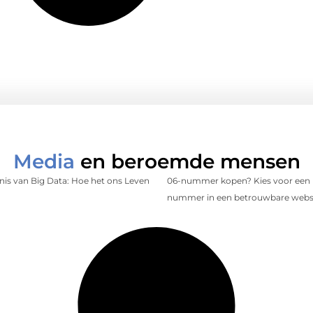
Media
en beroemde mensen
is van Big Data: Hoe het ons Leven
06-nummer kopen? Kies voor een 
nummer in een betrouwbare web