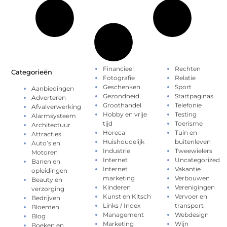
Financieel
Rechten
Categorieën
Fotografie
Relatie
Geschenken
Sport
Aanbiedingen
Gezondheid
Startpaginas
Adverteren
Groothandel
Telefonie
Afvalverwerking
Hobby en vrije
Testing
Alarmsysteem
tijd
Toerisme
Architectuur
Horeca
Tuin en
Attracties
Huishoudelijk
buitenleven
Auto’s en
Industrie
Tweewielers
Motoren
Internet
Uncategorized
Banen en
Internet
Vakantie
opleidingen
marketing
Verbouwen
Beauty en
Kinderen
Verenigingen
verzorging
Kunst en Kitsch
Vervoer en
Bedrijven
Links / Index
transport
Bloemen
Management
Webdesign
Blog
Marketing
Wijn
Boeken en