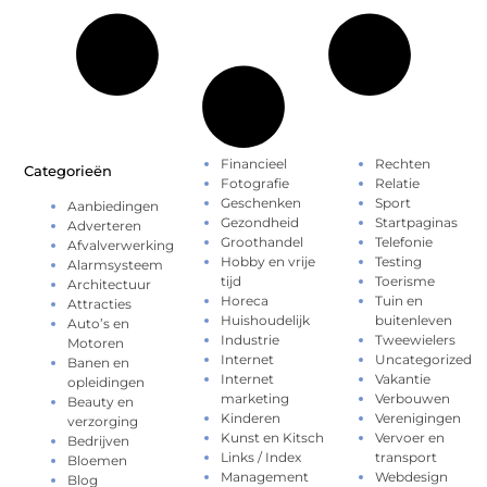
Financieel
Rechten
Categorieën
Fotografie
Relatie
Geschenken
Sport
Aanbiedingen
Gezondheid
Startpaginas
Adverteren
Groothandel
Telefonie
Afvalverwerking
Hobby en vrije
Testing
Alarmsysteem
tijd
Toerisme
Architectuur
Horeca
Tuin en
Attracties
Huishoudelijk
buitenleven
Auto’s en
Industrie
Tweewielers
Motoren
Internet
Uncategorized
Banen en
Internet
Vakantie
opleidingen
marketing
Verbouwen
Beauty en
Kinderen
Verenigingen
verzorging
Kunst en Kitsch
Vervoer en
Bedrijven
Links / Index
transport
Bloemen
Management
Webdesign
Blog