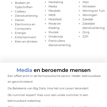
Marketing
Wijn
Boeken en
Media
Winkelen
Tijdschriften
Meubels
Woning en Tuin
Cadeau
MKB
Woningen
Dienstverlening
Mobiliteit
Zakelijk
Dieren
Mode en
Zakelijke
Electronica en
Kleding
dienstverlening
Computers
Muziek
Zorg
Energie
Onderwijs
ZZP
Entertainment
Particuliere
Eten en drinken
dienstverlening
Media
en beroemde mensen
Een offset print in de farmaceutische sector: helder, betrouwbaar
en gecontroleerd
De Betekenis van Big Data: Hoe het ons Leven Verandert
06-nummer kopen? Kies voor een uniek nummer in een
betrouwbare webshop