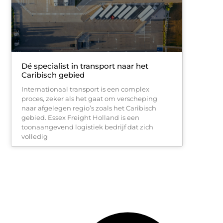
Dé specialist in transport naar het
Caribisch gebied
Internationaal transport is een complex
proces, zeker als het gaat om verscheping
naar afgelegen regio’s zoals het Caribisch
gebied. Essex Freight Holland is een
toonaangevend logistiek bedrijf dat zich
volledig