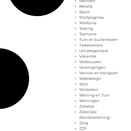
Rechten
Relatie
Sport
Startpaginas
Telefonie
Testing
Toerisme
Tuin en buitenleven
Tweewielers
Uncategorized
Vakantie
Verbouwen
Verenigingen
Vervoer en transport
Webdesign
Wijn
Winkelen
Woning en Tuin
Woningen
Zakelijk
Zakelijke
dienstverlening
Zorg
ZZP