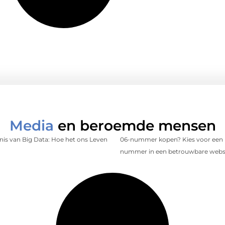
Media
en beroemde mensen
is van Big Data: Hoe het ons Leven
06-nummer kopen? Kies voor een 
nummer in een betrouwbare web