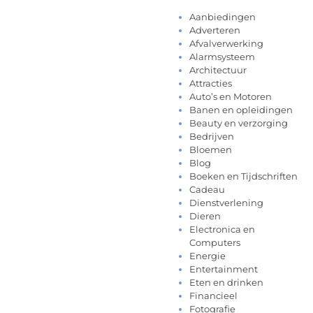
Aanbiedingen
Adverteren
Afvalverwerking
Alarmsysteem
Architectuur
Attracties
Auto’s en Motoren
Banen en opleidingen
Beauty en verzorging
Bedrijven
Bloemen
Blog
Boeken en Tijdschriften
Cadeau
Dienstverlening
Dieren
Electronica en
Computers
Energie
Entertainment
Eten en drinken
Financieel
Fotografie