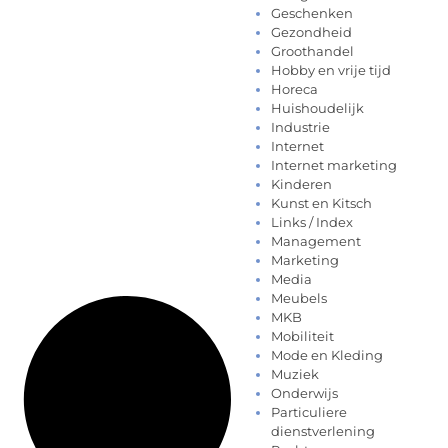
Geschenken
Gezondheid
Groothandel
Hobby en vrije tijd
Horeca
Huishoudelijk
Industrie
Internet
Internet marketing
Kinderen
Kunst en Kitsch
Links / Index
Management
Marketing
Media
Meubels
MKB
Mobiliteit
Mode en Kleding
Muziek
Onderwijs
Particuliere
dienstverlening