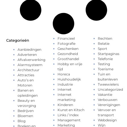
Financieel
Rechten
Categorieën
Fotografie
Relatie
Geschenken
Sport
Aanbiedingen
Gezondheid
Startpaginas
Adverteren
Groothandel
Telefonie
Afvalverwerking
Hobby en vrije
Testing
Alarmsysteem
tijd
Toerisme
Architectuur
Horeca
Tuin en
Attracties
Huishoudelijk
buitenleven
Auto’s en
Industrie
Tweewielers
Motoren
Internet
Uncategorized
Banen en
Internet
Vakantie
opleidingen
marketing
Verbouwen
Beauty en
Kinderen
Verenigingen
verzorging
Kunst en Kitsch
Vervoer en
Bedrijven
Links / Index
transport
Bloemen
Management
Webdesign
Blog
Marketing
Wijn
Boeken en