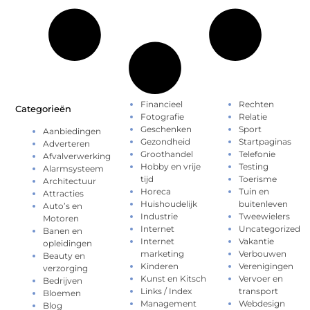
Financieel
Rechten
Categorieën
Fotografie
Relatie
Geschenken
Sport
Aanbiedingen
Gezondheid
Startpaginas
Adverteren
Groothandel
Telefonie
Afvalverwerking
Hobby en vrije
Testing
Alarmsysteem
tijd
Toerisme
Architectuur
Horeca
Tuin en
Attracties
Huishoudelijk
buitenleven
Auto’s en
Industrie
Tweewielers
Motoren
Internet
Uncategorized
Banen en
Internet
Vakantie
opleidingen
marketing
Verbouwen
Beauty en
Kinderen
Verenigingen
verzorging
Kunst en Kitsch
Vervoer en
Bedrijven
Links / Index
transport
Bloemen
Management
Webdesign
Blog