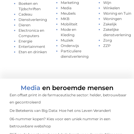
Marketing
Wijn
Boeken en
Media
Winkelen
Tijdschriften
Meubels
Woning en Tuin
Cadeau
MKB
Woningen
Dienstverlening
Mobiliteit
Zakelijk
Dieren
Mode en
Zakelijke
Electronica en
Kleding
dienstverlening
Computers
Muziek
Zorg
Energie
Onderwijs
ZZP
Entertainment
Particuliere
Eten en drinken
dienstverlening
Media
en beroemde mensen
Een offset print in de farmaceutische sector: helder, betrouwbaar
en gecontroleerd
De Betekenis van Big Data: Hoe het ons Leven Verandert
06-nummer kopen? Kies voor een uniek nummer in een
betrouwbare webshop