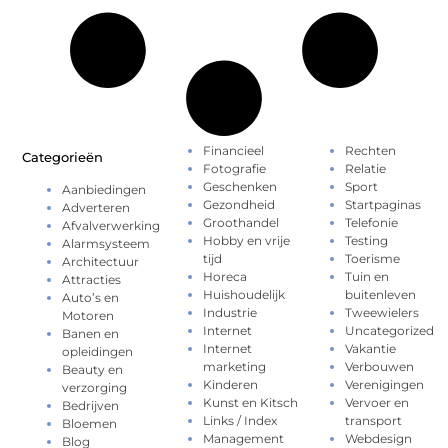
Financieel
Rechten
Categorieën
Fotografie
Relatie
Geschenken
Sport
Aanbiedingen
Gezondheid
Startpaginas
Adverteren
Groothandel
Telefonie
Afvalverwerking
Hobby en vrije
Testing
Alarmsysteem
tijd
Toerisme
Architectuur
Horeca
Tuin en
Attracties
Huishoudelijk
buitenleven
Auto’s en
Industrie
Tweewielers
Motoren
Internet
Uncategorized
Banen en
Internet
Vakantie
opleidingen
marketing
Verbouwen
Beauty en
Kinderen
Verenigingen
verzorging
Kunst en Kitsch
Vervoer en
Bedrijven
Links / Index
transport
Bloemen
Management
Webdesign
Blog