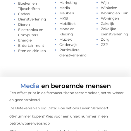
Marketing
Wijn
Boeken en
Media
Winkelen
Tijdschriften
Meubels
Woning en Tuin
Cadeau
MKB
Woningen
Dienstverlening
Mobiliteit
Zakelijk
Dieren
Mode en
Zakelijke
Electronica en
Kleding
dienstverlening
Computers
Muziek
Zorg
Energie
Onderwijs
ZZP
Entertainment
Particuliere
Eten en drinken
dienstverlening
Media
en beroemde mensen
Een offset print in de farmaceutische sector: helder, betrouwbaar
en gecontroleerd
De Betekenis van Big Data: Hoe het ons Leven Verandert
06-nummer kopen? Kies voor een uniek nummer in een
betrouwbare webshop