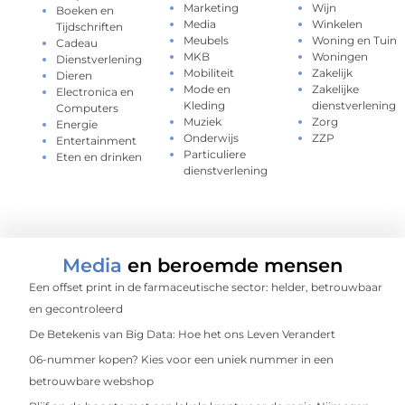
Marketing
Wijn
Boeken en
Media
Winkelen
Tijdschriften
Meubels
Woning en Tuin
Cadeau
MKB
Woningen
Dienstverlening
Mobiliteit
Zakelijk
Dieren
Mode en
Zakelijke
Electronica en
Kleding
dienstverlening
Computers
Muziek
Zorg
Energie
Onderwijs
ZZP
Entertainment
Particuliere
Eten en drinken
dienstverlening
Media
en beroemde mensen
Een offset print in de farmaceutische sector: helder, betrouwbaar
en gecontroleerd
De Betekenis van Big Data: Hoe het ons Leven Verandert
06-nummer kopen? Kies voor een uniek nummer in een
betrouwbare webshop