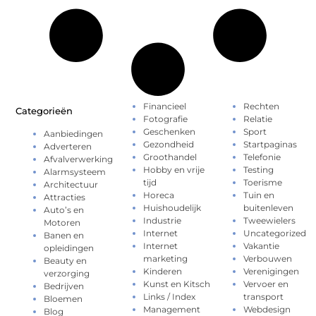
Financieel
Rechten
Categorieën
Fotografie
Relatie
Geschenken
Sport
Aanbiedingen
Gezondheid
Startpaginas
Adverteren
Groothandel
Telefonie
Afvalverwerking
Hobby en vrije
Testing
Alarmsysteem
tijd
Toerisme
Architectuur
Horeca
Tuin en
Attracties
Huishoudelijk
buitenleven
Auto’s en
Industrie
Tweewielers
Motoren
Internet
Uncategorized
Banen en
Internet
Vakantie
opleidingen
marketing
Verbouwen
Beauty en
Kinderen
Verenigingen
verzorging
Kunst en Kitsch
Vervoer en
Bedrijven
Links / Index
transport
Bloemen
Management
Webdesign
Blog