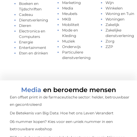
Marketing
Wijn
Boeken en
Media
Winkelen
Tijdschriften
Meubels
Woning en Tuin
Cadeau
MKB
Woningen
Dienstverlening
Mobiliteit
Zakelijk
Dieren
Mode en
Zakelijke
Electronica en
Kleding
dienstverlening
Computers
Muziek
Zorg
Energie
Onderwijs
ZZP
Entertainment
Particuliere
Eten en drinken
dienstverlening
Media
en beroemde mensen
Een offset print in de farmaceutische sector: helder, betrouwbaar
en gecontroleerd
De Betekenis van Big Data: Hoe het ons Leven Verandert
06-nummer kopen? Kies voor een uniek nummer in een
betrouwbare webshop