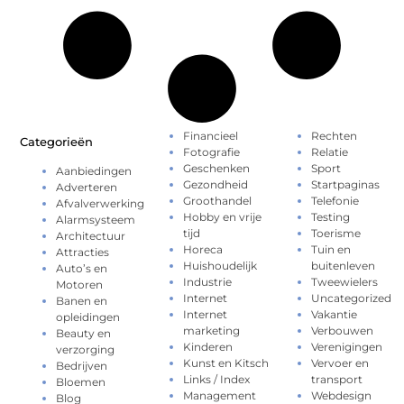
Financieel
Rechten
Categorieën
Fotografie
Relatie
Geschenken
Sport
Aanbiedingen
Gezondheid
Startpaginas
Adverteren
Groothandel
Telefonie
Afvalverwerking
Hobby en vrije
Testing
Alarmsysteem
tijd
Toerisme
Architectuur
Horeca
Tuin en
Attracties
Huishoudelijk
buitenleven
Auto’s en
Industrie
Tweewielers
Motoren
Internet
Uncategorized
Banen en
Internet
Vakantie
opleidingen
marketing
Verbouwen
Beauty en
Kinderen
Verenigingen
verzorging
Kunst en Kitsch
Vervoer en
Bedrijven
Links / Index
transport
Bloemen
Management
Webdesign
Blog