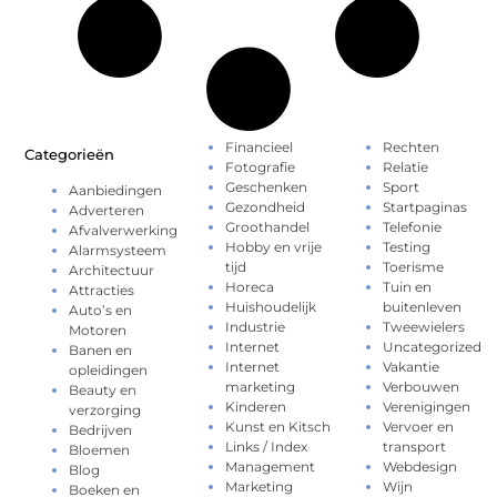
Financieel
Rechten
Categorieën
Fotografie
Relatie
Geschenken
Sport
Aanbiedingen
Gezondheid
Startpaginas
Adverteren
Groothandel
Telefonie
Afvalverwerking
Hobby en vrije
Testing
Alarmsysteem
tijd
Toerisme
Architectuur
Horeca
Tuin en
Attracties
Huishoudelijk
buitenleven
Auto’s en
Industrie
Tweewielers
Motoren
Internet
Uncategorized
Banen en
Internet
Vakantie
opleidingen
marketing
Verbouwen
Beauty en
Kinderen
Verenigingen
verzorging
Kunst en Kitsch
Vervoer en
Bedrijven
Links / Index
transport
Bloemen
Management
Webdesign
Blog
Marketing
Wijn
Boeken en