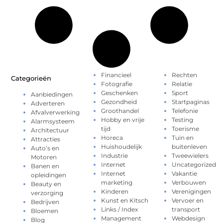
Financieel
Rechten
Categorieën
Fotografie
Relatie
Geschenken
Sport
Aanbiedingen
Gezondheid
Startpaginas
Adverteren
Groothandel
Telefonie
Afvalverwerking
Hobby en vrije
Testing
Alarmsysteem
tijd
Toerisme
Architectuur
Horeca
Tuin en
Attracties
Huishoudelijk
buitenleven
Auto’s en
Industrie
Tweewielers
Motoren
Internet
Uncategorized
Banen en
Internet
Vakantie
opleidingen
marketing
Verbouwen
Beauty en
Kinderen
Verenigingen
verzorging
Kunst en Kitsch
Vervoer en
Bedrijven
Links / Index
transport
Bloemen
Management
Webdesign
Blog