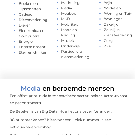
Marketing
Wijn
Boeken en
Media
Winkelen
Tijdschriften
Meubels
Woning en Tuin
Cadeau
MKB
Woningen
Dienstverlening
Mobiliteit
Zakelijk
Dieren
Mode en
Zakelijke
Electronica en
Kleding
dienstverlening
Computers
Muziek
Zorg
Energie
Onderwijs
ZZP
Entertainment
Particuliere
Eten en drinken
dienstverlening
Media
en beroemde mensen
Een offset print in de farmaceutische sector: helder, betrouwbaar
en gecontroleerd
De Betekenis van Big Data: Hoe het ons Leven Verandert
06-nummer kopen? Kies voor een uniek nummer in een
betrouwbare webshop