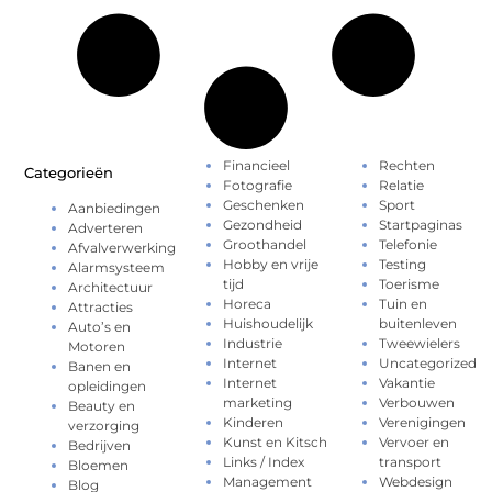
Financieel
Rechten
Categorieën
Fotografie
Relatie
Geschenken
Sport
Aanbiedingen
Gezondheid
Startpaginas
Adverteren
Groothandel
Telefonie
Afvalverwerking
Hobby en vrije
Testing
Alarmsysteem
tijd
Toerisme
Architectuur
Horeca
Tuin en
Attracties
Huishoudelijk
buitenleven
Auto’s en
Industrie
Tweewielers
Motoren
Internet
Uncategorized
Banen en
Internet
Vakantie
opleidingen
marketing
Verbouwen
Beauty en
Kinderen
Verenigingen
verzorging
Kunst en Kitsch
Vervoer en
Bedrijven
Links / Index
transport
Bloemen
Management
Webdesign
Blog