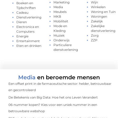
Marketing
Wijn
Boeken en
Media
Winkelen
Tijdschriften
Meubels
Woning en Tuin
Cadeau
MKB
Woningen
Dienstverlening
Mobiliteit
Zakelijk
Dieren
Mode en
Zakelijke
Electronica en
Kleding
dienstverlening
Computers
Muziek
Zorg
Energie
Onderwijs
ZZP
Entertainment
Particuliere
Eten en drinken
dienstverlening
Media
en beroemde mensen
Een offset print in de farmaceutische sector: helder, betrouwbaar
en gecontroleerd
De Betekenis van Big Data: Hoe het ons Leven Verandert
06-nummer kopen? Kies voor een uniek nummer in een
betrouwbare webshop