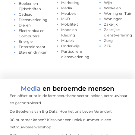
Marketing
Wijn
Boeken en
Media
Winkelen
Tijdschriften
Meubels
Woning en Tuin
Cadeau
MKB
Woningen
Dienstverlening
Mobiliteit
Zakelijk
Dieren
Mode en
Zakelijke
Electronica en
Kleding
dienstverlening
Computers
Muziek
Zorg
Energie
Onderwijs
ZZP
Entertainment
Particuliere
Eten en drinken
dienstverlening
Media
en beroemde mensen
Een offset print in de farmaceutische sector: helder, betrouwbaar
en gecontroleerd
De Betekenis van Big Data: Hoe het ons Leven Verandert
06-nummer kopen? Kies voor een uniek nummer in een
betrouwbare webshop