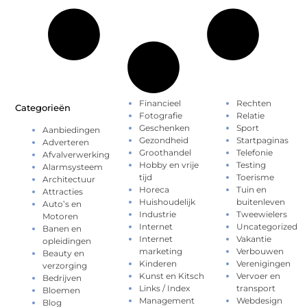
Financieel
Rechten
Categorieën
Fotografie
Relatie
Geschenken
Sport
Aanbiedingen
Gezondheid
Startpaginas
Adverteren
Groothandel
Telefonie
Afvalverwerking
Hobby en vrije
Testing
Alarmsysteem
tijd
Toerisme
Architectuur
Horeca
Tuin en
Attracties
Huishoudelijk
buitenleven
Auto’s en
Industrie
Tweewielers
Motoren
Internet
Uncategorized
Banen en
Internet
Vakantie
opleidingen
marketing
Verbouwen
Beauty en
Kinderen
Verenigingen
verzorging
Kunst en Kitsch
Vervoer en
Bedrijven
Links / Index
transport
Bloemen
Management
Webdesign
Blog