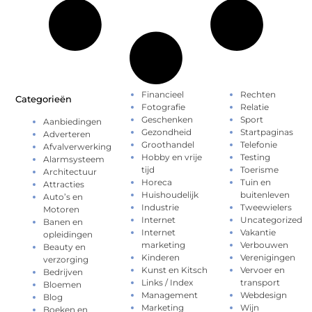
Financieel
Rechten
Categorieën
Fotografie
Relatie
Geschenken
Sport
Aanbiedingen
Gezondheid
Startpaginas
Adverteren
Groothandel
Telefonie
Afvalverwerking
Hobby en vrije
Testing
Alarmsysteem
tijd
Toerisme
Architectuur
Horeca
Tuin en
Attracties
Huishoudelijk
buitenleven
Auto’s en
Industrie
Tweewielers
Motoren
Internet
Uncategorized
Banen en
Internet
Vakantie
opleidingen
marketing
Verbouwen
Beauty en
Kinderen
Verenigingen
verzorging
Kunst en Kitsch
Vervoer en
Bedrijven
Links / Index
transport
Bloemen
Management
Webdesign
Blog
Marketing
Wijn
Boeken en