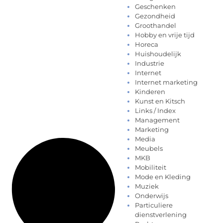
Geschenken
Gezondheid
Groothandel
Hobby en vrije tijd
Horeca
Huishoudelijk
Industrie
Internet
Internet marketing
Kinderen
Kunst en Kitsch
Links / Index
Management
Marketing
Media
Meubels
MKB
Mobiliteit
Mode en Kleding
Muziek
Onderwijs
Particuliere
dienstverlening