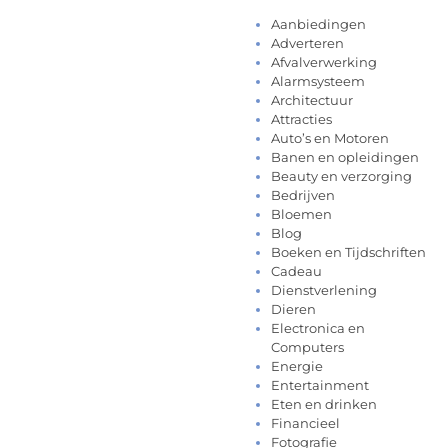
Aanbiedingen
Adverteren
Afvalverwerking
Alarmsysteem
Architectuur
Attracties
Auto’s en Motoren
Banen en opleidingen
Beauty en verzorging
Bedrijven
Bloemen
Blog
Boeken en Tijdschriften
Cadeau
Dienstverlening
Dieren
Electronica en
Computers
Energie
Entertainment
Eten en drinken
Financieel
Fotografie