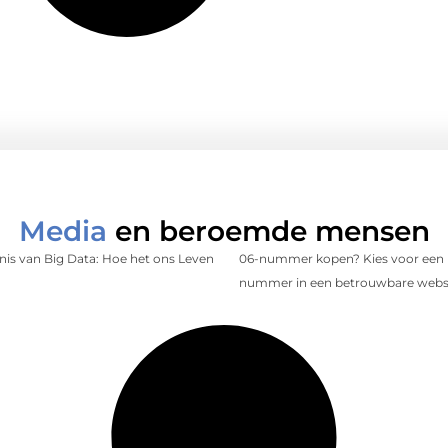
Media
en beroemde mensen
is van Big Data: Hoe het ons Leven
06-nummer kopen? Kies voor een 
nummer in een betrouwbare web