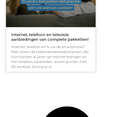
Internet, telefoon en televisie:
aanbiedingen van complete pakketten!
Internet, telefoon en tv via de smartphone?
Niet alleen de kabelnetwerkexploitanten, die
hun klanten al jaren op internet brengen en
hen telefoon aanbieden, scoren punten met
dit aanbod. Zolang er al