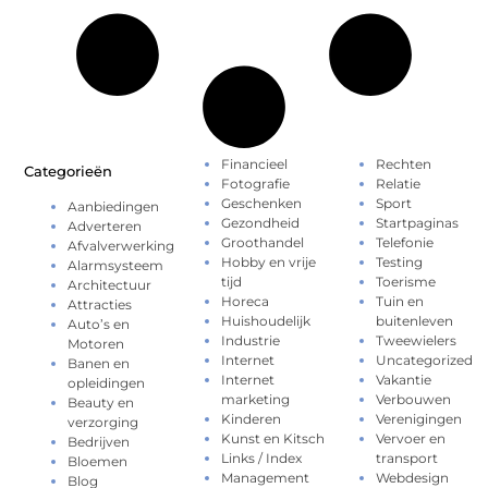
Financieel
Rechten
Categorieën
Fotografie
Relatie
Geschenken
Sport
Aanbiedingen
Gezondheid
Startpaginas
Adverteren
Groothandel
Telefonie
Afvalverwerking
Hobby en vrije
Testing
Alarmsysteem
tijd
Toerisme
Architectuur
Horeca
Tuin en
Attracties
Huishoudelijk
buitenleven
Auto’s en
Industrie
Tweewielers
Motoren
Internet
Uncategorized
Banen en
Internet
Vakantie
opleidingen
marketing
Verbouwen
Beauty en
Kinderen
Verenigingen
verzorging
Kunst en Kitsch
Vervoer en
Bedrijven
Links / Index
transport
Bloemen
Management
Webdesign
Blog