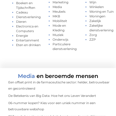
Marketing
Wijn
Boeken en
Media
Winkelen
Tijdschriften
Meubels
Woning en Tuin
Cadeau
MKB
Woningen
Dienstverlening
Mobiliteit
Zakelijk
Dieren
Mode en
Zakelijke
Electronica en
Kleding
dienstverlening
Computers
Muziek
Zorg
Energie
Onderwijs
ZZP
Entertainment
Particuliere
Eten en drinken
dienstverlening
Media
en beroemde mensen
Een offset print in de farmaceutische sector: helder, betrouwbaar
en gecontroleerd
De Betekenis van Big Data: Hoe het ons Leven Verandert
06-nummer kopen? Kies voor een uniek nummer in een
betrouwbare webshop