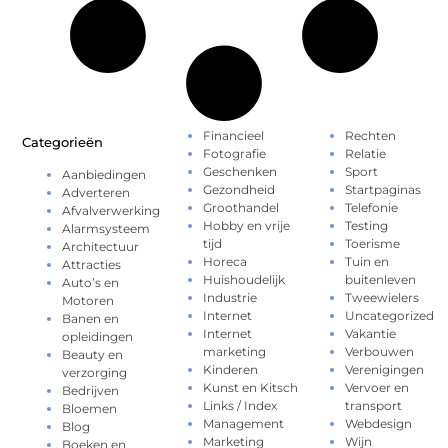
Financieel
Rechten
Categorieën
Fotografie
Relatie
Geschenken
Sport
Aanbiedingen
Gezondheid
Startpaginas
Adverteren
Groothandel
Telefonie
Afvalverwerking
Hobby en vrije
Testing
Alarmsysteem
tijd
Toerisme
Architectuur
Horeca
Tuin en
Attracties
Huishoudelijk
buitenleven
Auto’s en
Industrie
Tweewielers
Motoren
Internet
Uncategorized
Banen en
Internet
Vakantie
opleidingen
marketing
Verbouwen
Beauty en
Kinderen
Verenigingen
verzorging
Kunst en Kitsch
Vervoer en
Bedrijven
Links / Index
transport
Bloemen
Management
Webdesign
Blog
Marketing
Wijn
Boeken en