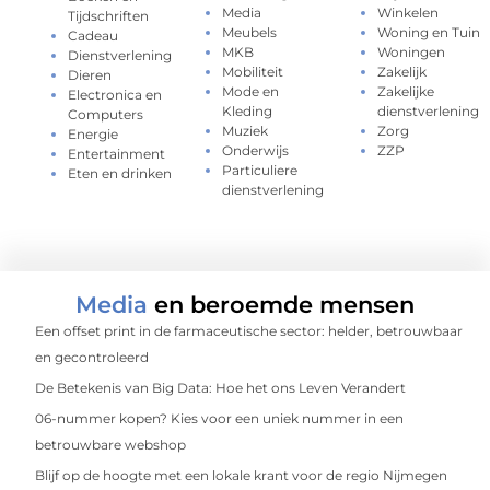
Media
Winkelen
Tijdschriften
Meubels
Woning en Tuin
Cadeau
MKB
Woningen
Dienstverlening
Mobiliteit
Zakelijk
Dieren
Mode en
Zakelijke
Electronica en
Kleding
dienstverlening
Computers
Muziek
Zorg
Energie
Onderwijs
ZZP
Entertainment
Particuliere
Eten en drinken
dienstverlening
Media
en beroemde mensen
Een offset print in de farmaceutische sector: helder, betrouwbaar
en gecontroleerd
De Betekenis van Big Data: Hoe het ons Leven Verandert
06-nummer kopen? Kies voor een uniek nummer in een
betrouwbare webshop
Blijf op de hoogte met een lokale krant voor de regio Nijmegen