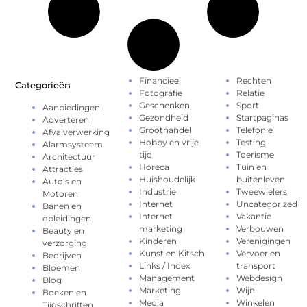
Financieel
Rechten
Categorieën
Fotografie
Relatie
Geschenken
Sport
Aanbiedingen
Gezondheid
Startpaginas
Adverteren
Groothandel
Telefonie
Afvalverwerking
Hobby en vrije
Testing
Alarmsysteem
tijd
Toerisme
Architectuur
Horeca
Tuin en
Attracties
Huishoudelijk
buitenleven
Auto’s en
Industrie
Tweewielers
Motoren
Internet
Uncategorized
Banen en
Internet
Vakantie
opleidingen
marketing
Verbouwen
Beauty en
Kinderen
Verenigingen
verzorging
Kunst en Kitsch
Vervoer en
Bedrijven
Links / Index
transport
Bloemen
Management
Webdesign
Blog
Marketing
Wijn
Boeken en
Media
Winkelen
Tijdschriften