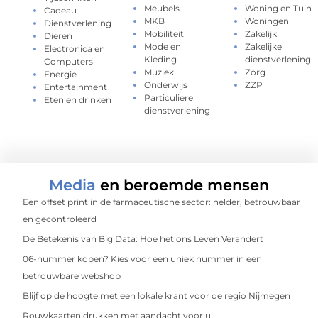
Meubels
Woning en Tuin
Cadeau
MKB
Woningen
Dienstverlening
Mobiliteit
Zakelijk
Dieren
Mode en
Zakelijke
Electronica en
Kleding
dienstverlening
Computers
Muziek
Zorg
Energie
Onderwijs
ZZP
Entertainment
Particuliere
Eten en drinken
dienstverlening
Media
en beroemde mensen
Een offset print in de farmaceutische sector: helder, betrouwbaar
en gecontroleerd
De Betekenis van Big Data: Hoe het ons Leven Verandert
06-nummer kopen? Kies voor een uniek nummer in een
betrouwbare webshop
Blijf op de hoogte met een lokale krant voor de regio Nijmegen
Rouwkaarten drukken met aandacht voor u