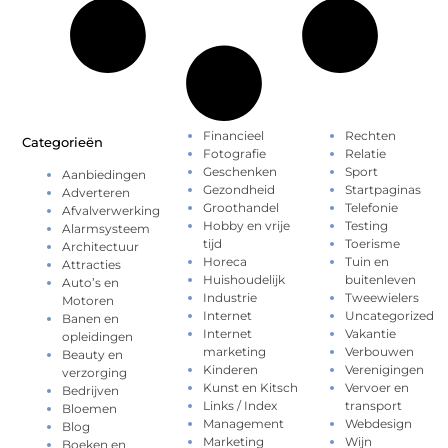
Financieel
Rechten
Categorieën
Fotografie
Relatie
Geschenken
Sport
Aanbiedingen
Gezondheid
Startpaginas
Adverteren
Groothandel
Telefonie
Afvalverwerking
Hobby en vrije
Testing
Alarmsysteem
tijd
Toerisme
Architectuur
Horeca
Tuin en
Attracties
Huishoudelijk
buitenleven
Auto’s en
Industrie
Tweewielers
Motoren
Internet
Uncategorized
Banen en
Internet
Vakantie
opleidingen
marketing
Verbouwen
Beauty en
Kinderen
Verenigingen
verzorging
Kunst en Kitsch
Vervoer en
Bedrijven
Links / Index
transport
Bloemen
Management
Webdesign
Blog
Marketing
Wijn
Boeken en