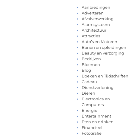
Aanbiedingen
Adverteren
Afvalverwerking
Alarmsysteem
Architectuur
Attracties
Auto’s en Motoren
Banen en opleidingen
Beauty en verzorging
Bedrijven
Bloemen
Blog
Boeken en Tijdschriften
Cadeau
Dienstverlening
Dieren
Electronica en
Computers
Energie
Entertainment
Eten en drinken
Financieel
Fotografie