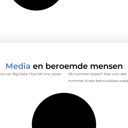
Media
en beroemde mensen
is van Big Data: Hoe het ons Leven
06-nummer kopen? Kies voor een 
nummer in een betrouwbare web