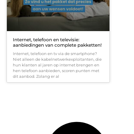
Internet, telefoon en televisie:
aanbiedingen van complete pakketten!
Internet, telefoon en tv via de smartphone?
Niet alleen de kabelnetwerkexploitanten, die
hun klanten al jaren op internet brengen en
hen telefoon aanbieden, scoren punten met
dit aanbod. Zolang er al