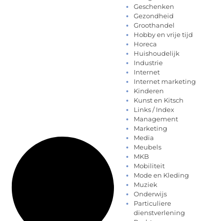
Geschenken
Gezondheid
Groothandel
Hobby en vrije tijd
Horeca
Huishoudelijk
Industrie
Internet
Internet marketing
Kinderen
Kunst en Kitsch
Links / Index
Management
Marketing
Media
Meubels
MKB
Mobiliteit
Mode en Kleding
Muziek
Onderwijs
Particuliere
dienstverlening