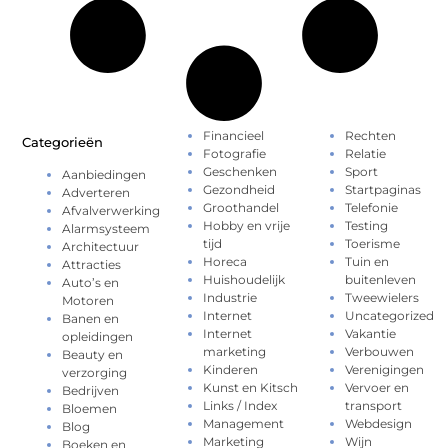
Financieel
Rechten
Categorieën
Fotografie
Relatie
Geschenken
Sport
Aanbiedingen
Gezondheid
Startpaginas
Adverteren
Groothandel
Telefonie
Afvalverwerking
Hobby en vrije
Testing
Alarmsysteem
tijd
Toerisme
Architectuur
Horeca
Tuin en
Attracties
Huishoudelijk
buitenleven
Auto’s en
Industrie
Tweewielers
Motoren
Internet
Uncategorized
Banen en
Internet
Vakantie
opleidingen
marketing
Verbouwen
Beauty en
Kinderen
Verenigingen
verzorging
Kunst en Kitsch
Vervoer en
Bedrijven
Links / Index
transport
Bloemen
Management
Webdesign
Blog
Marketing
Wijn
Boeken en