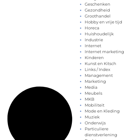
Geschenken
Gezondheid
Groothandel
Hobby en vrije tijd
Horeca
Huishoudelijk
Industrie
Internet
Internet marketing
Kinderen
Kunst en Kitsch
Links / Index
Management
Marketing
Media
Meubels
MKB
Mobiliteit
Mode en Kleding
Muziek
Onderwijs
Particuliere
dienstverlening