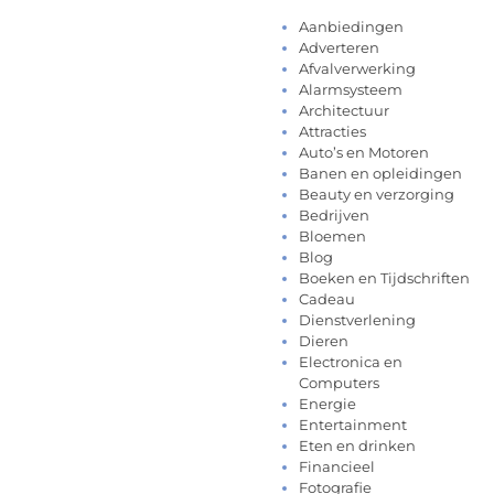
Aanbiedingen
Adverteren
Afvalverwerking
Alarmsysteem
Architectuur
Attracties
Auto’s en Motoren
Banen en opleidingen
Beauty en verzorging
Bedrijven
Bloemen
Blog
Boeken en Tijdschriften
Cadeau
Dienstverlening
Dieren
Electronica en
Computers
Energie
Entertainment
Eten en drinken
Financieel
Fotografie