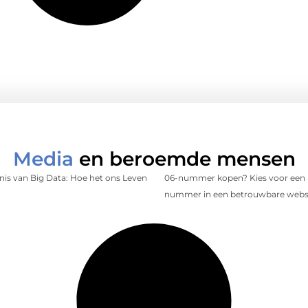
Media
en beroemde mensen
is van Big Data: Hoe het ons Leven
06-nummer kopen? Kies voor een 
nummer in een betrouwbare web