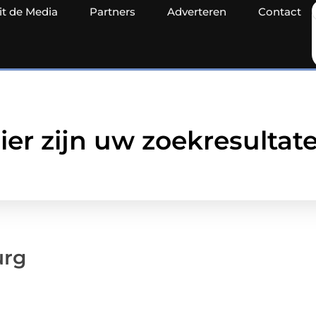
it de Media
Partners
Adverteren
Contact
ier zijn uw zoekresultat
urg