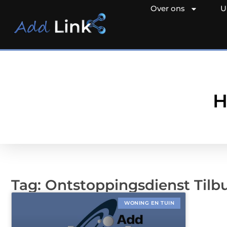
Over ons
U
H
Tag: Ontstoppingsdienst Tilb
WONING EN TUIN