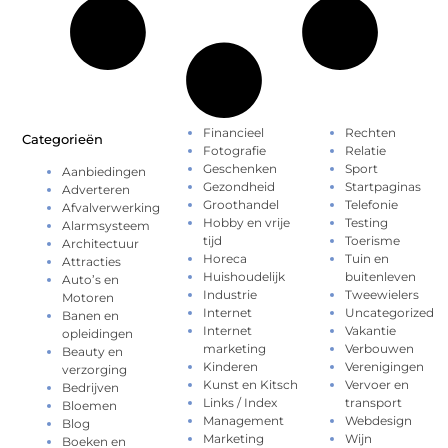
Financieel
Rechten
Categorieën
Fotografie
Relatie
Geschenken
Sport
Aanbiedingen
Gezondheid
Startpaginas
Adverteren
Groothandel
Telefonie
Afvalverwerking
Hobby en vrije
Testing
Alarmsysteem
tijd
Toerisme
Architectuur
Horeca
Tuin en
Attracties
Huishoudelijk
buitenleven
Auto’s en
Industrie
Tweewielers
Motoren
Internet
Uncategorized
Banen en
Internet
Vakantie
opleidingen
marketing
Verbouwen
Beauty en
Kinderen
Verenigingen
verzorging
Kunst en Kitsch
Vervoer en
Bedrijven
Links / Index
transport
Bloemen
Management
Webdesign
Blog
Marketing
Wijn
Boeken en