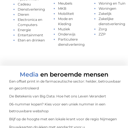
Meubels
Woning en Tuin
Cadeau
MKB
Woningen
Dienstverlening
Mobiliteit
Zakelijk
Dieren
Mode en
Zakelijke
Electronica en
Kleding
dienstverlening
Computers
Muziek
Zorg
Energie
Onderwijs
ZZP
Entertainment
Particuliere
Eten en drinken
dienstverlening
Media
en beroemde mensen
Een offset print in de farmaceutische sector: helder, betrouwbaar
en gecontroleerd
De Betekenis van Big Data: Hoe het ons Leven Verandert
06-nummer kopen? Kies voor een uniek nummer in een
betrouwbare webshop
Blijf op de hoogte met een lokale krant voor de regio Nijmegen
Rouwkaarten drukken met aandacht voor u