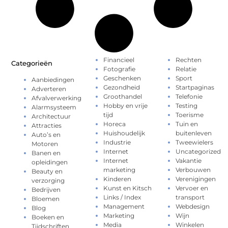
Financieel
Rechten
Categorieën
Fotografie
Relatie
Geschenken
Sport
Aanbiedingen
Gezondheid
Startpaginas
Adverteren
Groothandel
Telefonie
Afvalverwerking
Hobby en vrije
Testing
Alarmsysteem
tijd
Toerisme
Architectuur
Horeca
Tuin en
Attracties
Huishoudelijk
buitenleven
Auto’s en
Industrie
Tweewielers
Motoren
Internet
Uncategorized
Banen en
Internet
Vakantie
opleidingen
marketing
Verbouwen
Beauty en
Kinderen
Verenigingen
verzorging
Kunst en Kitsch
Vervoer en
Bedrijven
Links / Index
transport
Bloemen
Management
Webdesign
Blog
Marketing
Wijn
Boeken en
Media
Winkelen
Tijdschriften