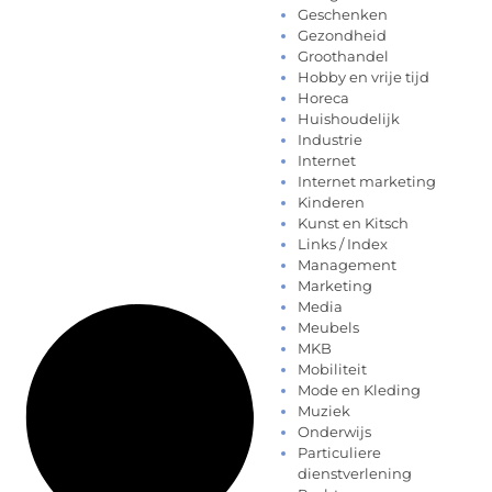
Geschenken
Gezondheid
Groothandel
Hobby en vrije tijd
Horeca
Huishoudelijk
Industrie
Internet
Internet marketing
Kinderen
Kunst en Kitsch
Links / Index
Management
Marketing
Media
Meubels
MKB
Mobiliteit
Mode en Kleding
Muziek
Onderwijs
Particuliere
dienstverlening