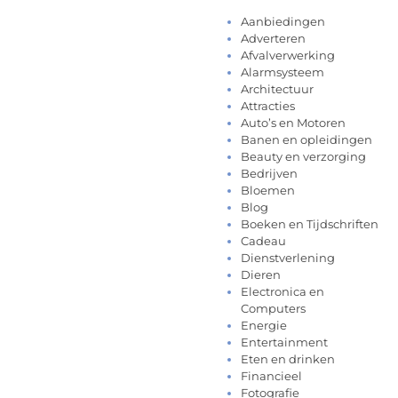
Aanbiedingen
Adverteren
Afvalverwerking
Alarmsysteem
Architectuur
Attracties
Auto’s en Motoren
Banen en opleidingen
Beauty en verzorging
Bedrijven
Bloemen
Blog
Boeken en Tijdschriften
Cadeau
Dienstverlening
Dieren
Electronica en
Computers
Energie
Entertainment
Eten en drinken
Financieel
Fotografie