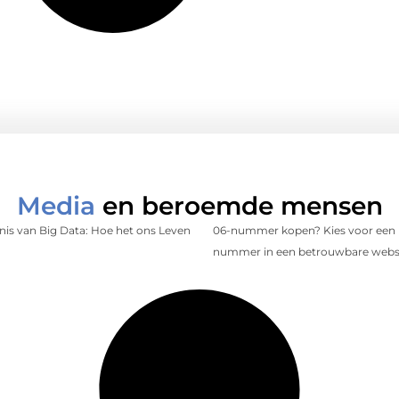
Media
en beroemde mensen
is van Big Data: Hoe het ons Leven
06-nummer kopen? Kies voor een 
nummer in een betrouwbare web