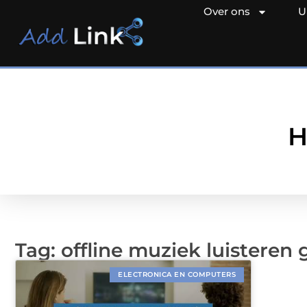
Over ons
U
H
Tag: offline muziek luisteren g
ELECTRONICA EN COMPUTERS