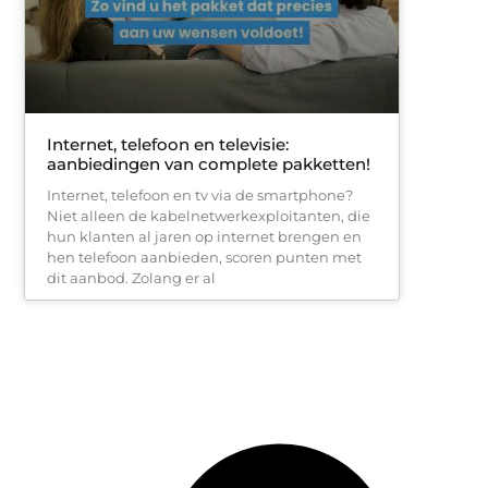
Internet, telefoon en televisie:
aanbiedingen van complete pakketten!
Internet, telefoon en tv via de smartphone?
Niet alleen de kabelnetwerkexploitanten, die
hun klanten al jaren op internet brengen en
hen telefoon aanbieden, scoren punten met
dit aanbod. Zolang er al