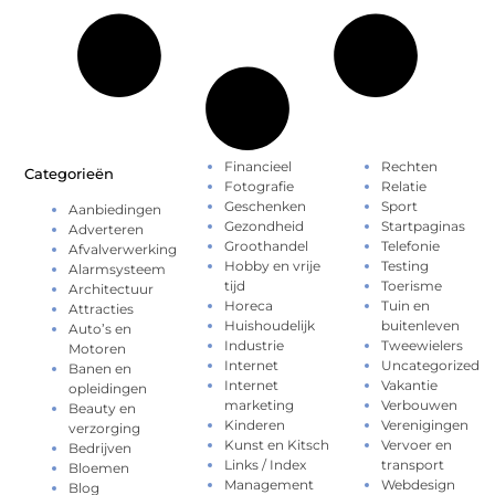
Financieel
Rechten
Categorieën
Fotografie
Relatie
Geschenken
Sport
Aanbiedingen
Gezondheid
Startpaginas
Adverteren
Groothandel
Telefonie
Afvalverwerking
Hobby en vrije
Testing
Alarmsysteem
tijd
Toerisme
Architectuur
Horeca
Tuin en
Attracties
Huishoudelijk
buitenleven
Auto’s en
Industrie
Tweewielers
Motoren
Internet
Uncategorized
Banen en
Internet
Vakantie
opleidingen
marketing
Verbouwen
Beauty en
Kinderen
Verenigingen
verzorging
Kunst en Kitsch
Vervoer en
Bedrijven
Links / Index
transport
Bloemen
Management
Webdesign
Blog