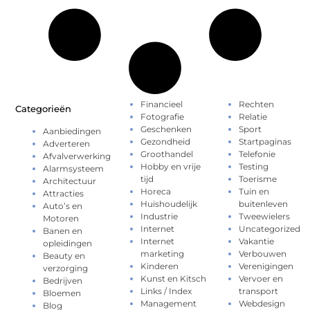
Financieel
Rechten
Categorieën
Fotografie
Relatie
Geschenken
Sport
Aanbiedingen
Gezondheid
Startpaginas
Adverteren
Groothandel
Telefonie
Afvalverwerking
Hobby en vrije
Testing
Alarmsysteem
tijd
Toerisme
Architectuur
Horeca
Tuin en
Attracties
Huishoudelijk
buitenleven
Auto’s en
Industrie
Tweewielers
Motoren
Internet
Uncategorized
Banen en
Internet
Vakantie
opleidingen
marketing
Verbouwen
Beauty en
Kinderen
Verenigingen
verzorging
Kunst en Kitsch
Vervoer en
Bedrijven
Links / Index
transport
Bloemen
Management
Webdesign
Blog