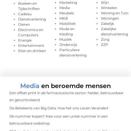
Marketing
Wijn
Boeken en
Media
Winkelen
Tijdschriften
Meubels
Woning en Tuin
Cadeau
MKB
Woningen
Dienstverlening
Mobiliteit
Zakelijk
Dieren
Mode en
Zakelijke
Electronica en
Kleding
dienstverlening
Computers
Muziek
Zorg
Energie
Onderwijs
ZZP
Entertainment
Particuliere
Eten en drinken
dienstverlening
Media
en beroemde mensen
Een offset print in de farmaceutische sector: helder, betrouwbaar
en gecontroleerd
De Betekenis van Big Data: Hoe het ons Leven Verandert
06-nummer kopen? Kies voor een uniek nummer in een
betrouwbare webshop