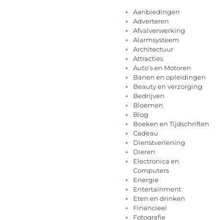
Aanbiedingen
Adverteren
Afvalverwerking
Alarmsysteem
Architectuur
Attracties
Auto’s en Motoren
Banen en opleidingen
Beauty en verzorging
Bedrijven
Bloemen
Blog
Boeken en Tijdschriften
Cadeau
Dienstverlening
Dieren
Electronica en
Computers
Energie
Entertainment
Eten en drinken
Financieel
Fotografie