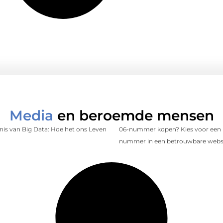
Media
en beroemde mensen
is van Big Data: Hoe het ons Leven
06-nummer kopen? Kies voor een 
nummer in een betrouwbare web