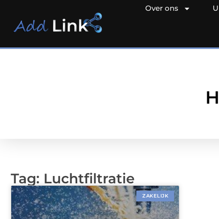
Over ons
U
H
Tag: Luchtfiltratie
ZAKELIJK