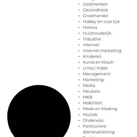
Geschenken
Gezondheid
Groothandel
Hobby en vrije tijd
Horeca
Huishoudelijk
Industrie
Internet
Internet marketing
Kinderen
Kunst en Kitsch
Links / Index
Management
Marketing
Media
Meubels
MKB
Mobiliteit
Mode en Kleding
Muziek
Onderwijs
Particuliere
dienstverlening