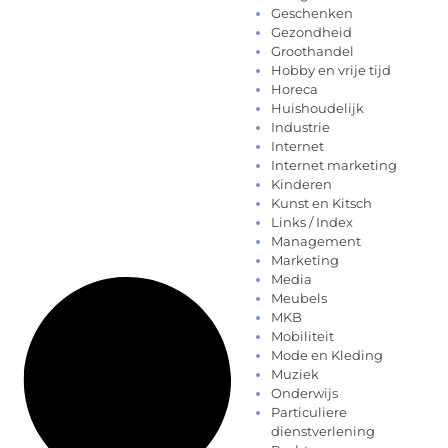
Geschenken
Gezondheid
Groothandel
Hobby en vrije tijd
Horeca
Huishoudelijk
Industrie
Internet
Internet marketing
Kinderen
Kunst en Kitsch
Links / Index
Management
Marketing
Media
Meubels
MKB
Mobiliteit
Mode en Kleding
Muziek
Onderwijs
Particuliere
dienstverlening