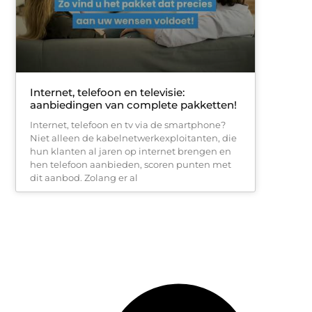
Internet, telefoon en televisie:
aanbiedingen van complete pakketten!
Internet, telefoon en tv via de smartphone?
Niet alleen de kabelnetwerkexploitanten, die
hun klanten al jaren op internet brengen en
hen telefoon aanbieden, scoren punten met
dit aanbod. Zolang er al