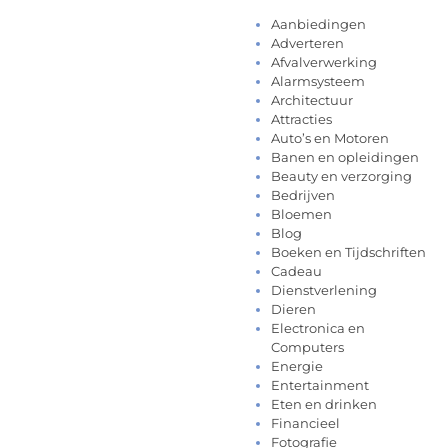
Aanbiedingen
Adverteren
Afvalverwerking
Alarmsysteem
Architectuur
Attracties
Auto’s en Motoren
Banen en opleidingen
Beauty en verzorging
Bedrijven
Bloemen
Blog
Boeken en Tijdschriften
Cadeau
Dienstverlening
Dieren
Electronica en
Computers
Energie
Entertainment
Eten en drinken
Financieel
Fotografie