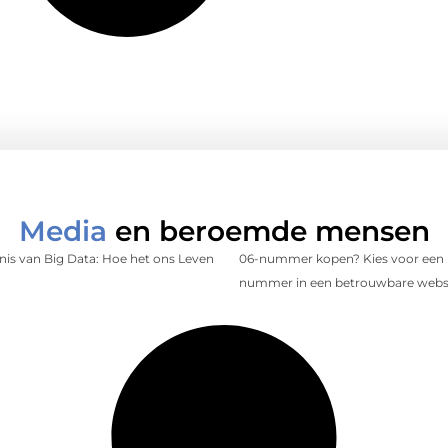
Media
en beroemde mensen
is van Big Data: Hoe het ons Leven
06-nummer kopen? Kies voor een 
nummer in een betrouwbare web